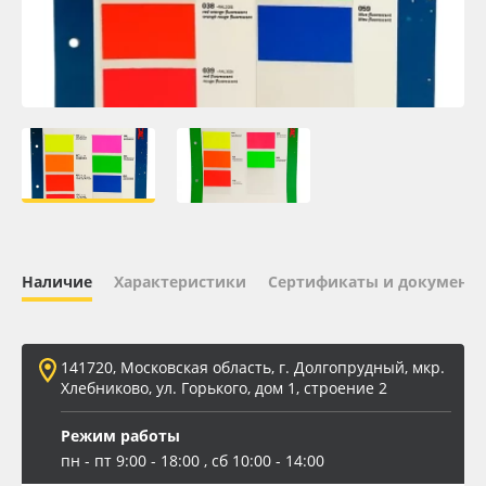
Oracal 641
Orajet 3640
Плёнка монтажная Oratape
ПЭТ листовой
ПЭТ бэклит
Наличие
Характеристики
Сертификаты и документ
Вспененный ПВХ
141720, Московская область, г. Долгопрудный, мкр.
Баннер
Хлебниково, ул. Горького, дом 1, строение 2
Заготовки для сувениров
Режим работы
пн - пт 9:00 - 18:00 , сб 10:00 - 14:00