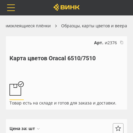
Orafol
Бренды
Доставка
Самоклеящиеся плёнки
Образцы, карты цветов и веера
Арт.
и2376
Карта цветов Oracal 6510/7510
Каталог
Весь каталог
Orafol
Рулонные материалы
Бренды
Самоклеящиеся плёнки
Товар есть на складе и готов для заказа и доставки.
Доставка
Листовые материалы
Оплата
Чернила
Цена за:
шт