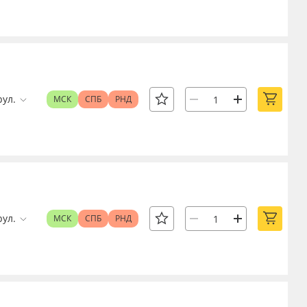
рул.
МСК
СПБ
РНД
рул.
МСК
СПБ
РНД