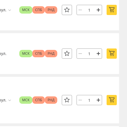
рул.
МСК
СПБ
РНД
рул.
МСК
СПБ
РНД
рул.
МСК
СПБ
РНД