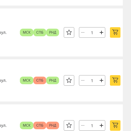
рул.
МСК
СПБ
РНД
рул.
МСК
СПБ
РНД
рул.
МСК
СПБ
РНД