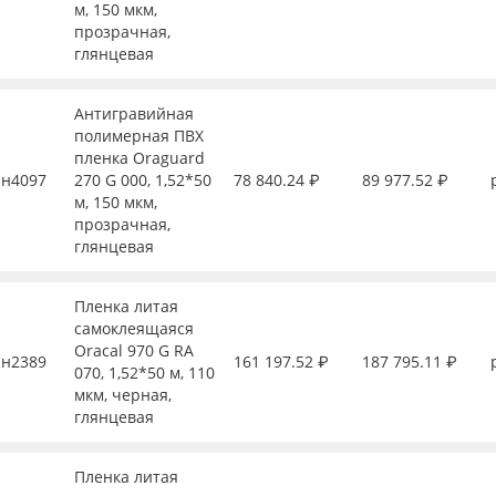
м, 150 мкм,
прозрачная,
глянцевая
Антигравийная
полимерная ПВХ
пленка Oraguard
н4097
270 G 000, 1,52*50
78 840.24 ₽
89 977.52 ₽
м, 150 мкм,
прозрачная,
глянцевая
Пленка литая
самоклеящаяся
Oracal 970 G RA
н2389
161 197.52 ₽
187 795.11 ₽
070, 1,52*50 м, 110
мкм, черная,
глянцевая
Пленка литая