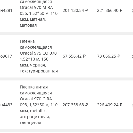
самоклеящаяся
Oracal 970 M RA
н4281
201 130.54 ₽
221 866.40 ₽
055, 1,52*50 м, 110
мкм, мятная,
матовая
Пленка
самоклеящаяся
Oracal 975 CO 070,
о9617
67 556.42 ₽
73 066.25 ₽
1,52*10 м, 150
мкм, черная,
текстурированная
Пленка литая
самоклеящаяся
Oracal 970 G RA
н4433
093, 1,52*50 м, 110
207 358.63 ₽
226 409.24 ₽
мкм, metallic,
антрацитовая,
глянцевая