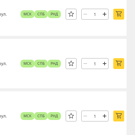
рул.
МСК
СПБ
РНД
рул.
МСК
СПБ
РНД
рул.
МСК
СПБ
РНД