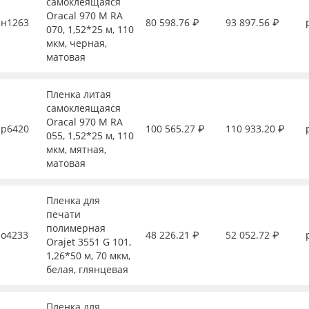
самоклеящаяся
Oracal 970 M RA
н1263
80 598.76 ₽
93 897.56 ₽
070, 1,52*25 м, 110
мкм, черная,
матовая
Пленка литая
самоклеящаяся
Oracal 970 M RA
р6420
100 565.27 ₽
110 933.20 ₽
055, 1,52*25 м, 110
мкм, мятная,
матовая
Пленка для
печати
полимерная
о4233
48 226.21 ₽
52 052.72 ₽
Orajet 3551 G 101,
1,26*50 м, 70 мкм,
белая, глянцевая
Пленка для