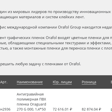
один из мировых лидеров по производству инновационных 
ащающих материалов и систем клейких лент.
ис международной компании Orafol Group находится недал
ент графических пленок Orafol входят цветные пленки для п
ные, обладающими специальными текстурами и эффектами
тью, а также монтажные пленки для переноса пленки с пло
решить любую задачу с пленками от Orafol.
Арт.
Наименование
Юр. лицам
Розница
Антигравийная
полимерная ПВХ
пленка Oraguard
н2936
270 G 000, 1,4*50
72 616.01 ₽
82 874.04 ₽