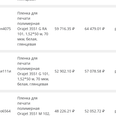
Пленка для
печати
полимерная
н4075
Orajet 3551 G RA
59 716.35 ₽
64 479.01 ₽
101, 1,52*50 м, 70
мкм, белая,
глянцевая
Пленка для
печати
полимерная
и111и
52 902.10 ₽
57 078.58 ₽
Orajet 3551 G 101,
1,52*50 м, 70 мкм,
белая, глянцевая
Пленка для
печати
полимерная
о6564
48 226.21 ₽
52 052.72 ₽
Orajet 3551 M 102,