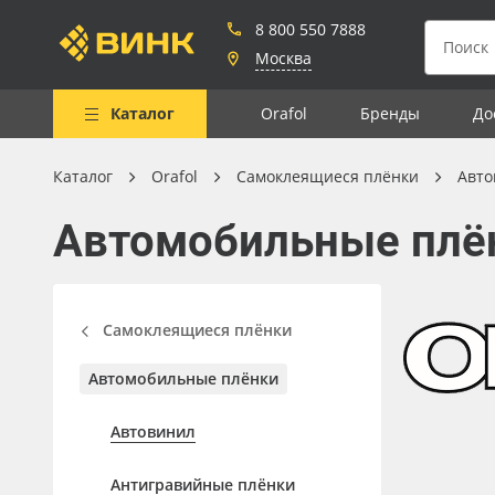
8 800 550 7888
Москва
Каталог
Orafol
Бренды
До
Каталог
Orafol
Самоклеящиеся плёнки
Авто
Весь каталог
Автомобильные плё
Рулонные материалы
Самоклеящиеся плёнки
Листовые материалы
Самоклеящиеся плёнки
Чернила
Автомобильные плёнки
Клей, скотчи и крепёж
Автовинил
Мобильные конструкции и
POS-материалы
Антигравийные плёнки