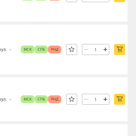
рул.
МСК
СПБ
РНД
рул.
МСК
СПБ
РНД