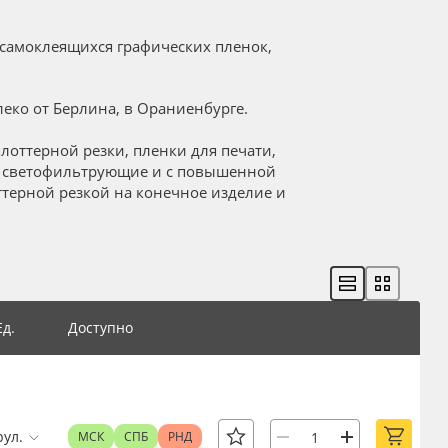
самоклеящихся графических пленок,
еко от Берлина, в Ораниенбурге.
лоттерной резки, пленки для печати,
, светофильтрующие и с повышенной
ттерной резкой на конечное изделие и
Ед.
Доступно
рул.
МСК
СПБ
РНД