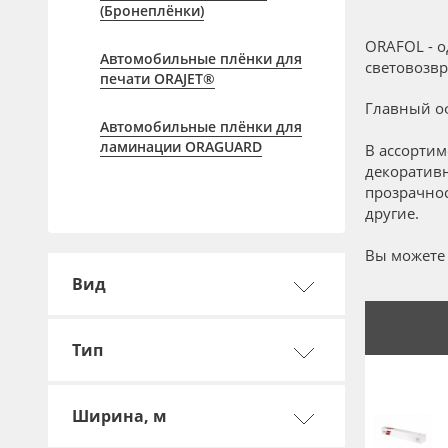
Профильные системы
(Бронеплёнки)
Сублимация и термотрансфер
ORAFOL - 
Автомобильные плёнки для
световозвр
Светотехника
печати ORAJET®
Главный оф
Инженерные пластики
Автомобильные плёнки для
Упаковочные материалы
ламинации ORAGUARD
В ассортим
декоратив
Оборудование и инструмент
прозрачнос
другие.
Новинки ассортимента
Oracal 641
Вы можете 
Вид
Orajet 3640
Плёнка монтажная Oratape
Тип
ПЭТ листовой
ПЭТ бэклит
Ширина, м
Вспененный ПВХ