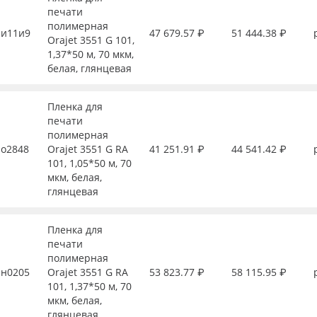
печати
полимерная
и11и9
47 679.57 ₽
51 444.38 ₽
Orajet 3551 G 101,
1,37*50 м, 70 мкм,
белая, глянцевая
Пленка для
печати
полимерная
о2848
Orajet 3551 G RA
41 251.91 ₽
44 541.42 ₽
101, 1,05*50 м, 70
мкм, белая,
глянцевая
Пленка для
печати
полимерная
н0205
Orajet 3551 G RA
53 823.77 ₽
58 115.95 ₽
101, 1,37*50 м, 70
мкм, белая,
глянцевая