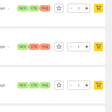
рул.
МСК
СПБ
РНД
рул.
МСК
СПБ
РНД
рул.
МСК
СПБ
РНД