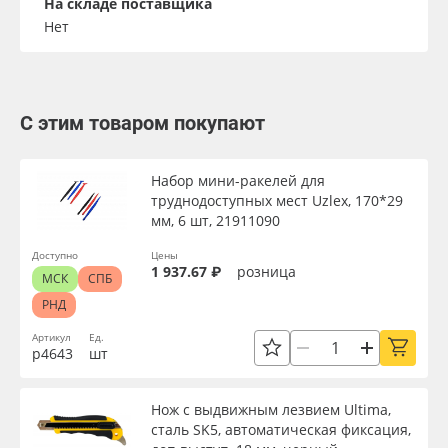
На складе поставщика
Нет
С этим товаром покупают
Набор мини-ракелей для
труднодоступных мест Uzlex, 170*29
мм, 6 шт, 21911090
Доступно
Цены
1 937.67 ₽
розница
МСК
СПБ
РНД
Артикул
Ед.
р4643
шт
Нож с выдвижным лезвием Ultima,
сталь SK5, автоматическая фиксация,