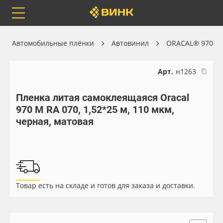
Orafol
Бренды
Доставка
Автомобильные плёнки
Автовинил
ORACAL® 970
Арт.
н1263
Пленка литая самоклеящаяся Oracal
Каталог
Весь каталог
970 M RA 070, 1,52*25 м, 110 мкм,
черная, матовая
Orafol
Рулонные материалы
Бренды
Самоклеящиеся плёнки
Доставка
Листовые материалы
Товар есть на складе и готов для заказа и доставки.
Оплата
Чернила