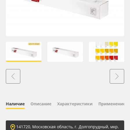
Oracal 641
Orajet 3640
Плёнка монтажная Oratape
ПЭТ листовой
ПЭТ бэклит
Вспененный ПВХ
Баннер
Наличие
Описание
Характеристики
Применение
Заготовки для сувениров
141720, Московская область, г. Долгопрудный, мкр.