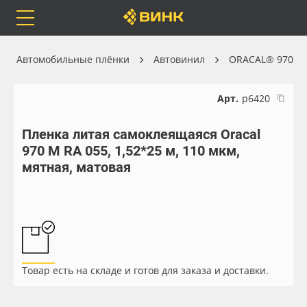
Orafol
Бренды
Доставка
Автомобильные плёнки
Автовинил
ORACAL® 970
Арт.
р6420
Пленка литая самоклеящаяся Oracal
Каталог
Весь каталог
970 M RA 055, 1,52*25 м, 110 мкм,
мятная, матовая
Orafol
Рулонные материалы
Бренды
Самоклеящиеся плёнки
Доставка
Листовые материалы
Товар есть на складе и готов для заказа и доставки.
Оплата
Чернила