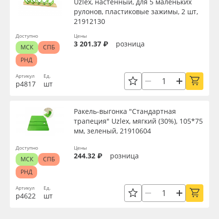
Uzlex, настенный, для 5 маленьких
рулонов, пластиковые зажимы, 2 шт,
21912130
Доступно
Цены
3 201.37 ₽
розница
МСК
СПБ
РНД
Артикул
Ед.
р4817
шт
Ракель-выгонка "Стандартная
трапеция" Uzlex, мягкий (30%), 105*75
мм, зеленый, 21910604
Доступно
Цены
244.32 ₽
розница
МСК
СПБ
РНД
Артикул
Ед.
р4622
шт