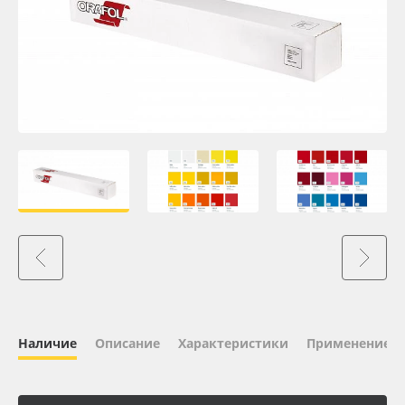
Oracal 641
Orajet 3640
Плёнка монтажная Oratape
ПЭТ листовой
ПЭТ бэклит
Вспененный ПВХ
Баннер
Наличие
Описание
Характеристики
Применение
Заготовки для сувениров