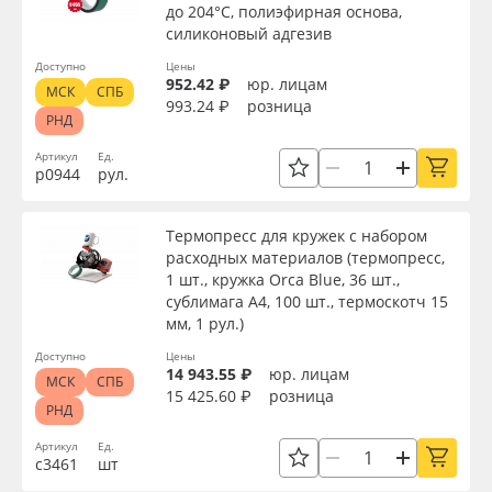
до 204°C, полиэфирная основа,
силиконовый адгезив
Доступно
Цены
952.42 ₽
юр. лицам
МСК
СПБ
993.24 ₽
розница
РНД
Артикул
Ед.
р0944
рул.
Термопресс для кружек с набором
расходных материалов (термопресс,
1 шт., кружка Orca Blue, 36 шт.,
сублимага А4, 100 шт., термоскотч 15
мм, 1 рул.)
Доступно
Цены
14 943.55 ₽
юр. лицам
МСК
СПБ
15 425.60 ₽
розница
РНД
Артикул
Ед.
с3461
шт