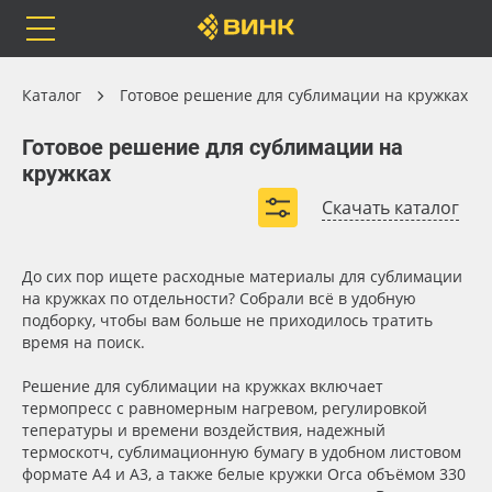
Orafol
Бренды
Доставка
Клей, скотчи и крепёж
Сублимация и термотрансфер
Каталог
Готовое решение для сублимации на кружках
Оборудование и инструмент
Готовое решение для сублимации на
кружках
Скачать каталог
Каталог
Весь каталог
Orafol
Рулонные материалы
До сих пор ищете расходные материалы для сублимации
Доступность
на кружках по отдельности? Собрали всё в удобную
подборку, чтобы вам больше не приходилось тратить
Бренды
Самоклеящиеся плёнки
время на поиск.
Применить
Решение для сублимации на кружках включает
Доставка
Листовые материалы
термопресс с равномерным нагревом, регулировкой
тепературы и времени воздействия, надежный
Сбросить фильтр
Оплата
Чернила
термоскотч, сублимационную бумагу в удобном листовом
формате А4 и A3, а также белые кружки Orca объёмом 330