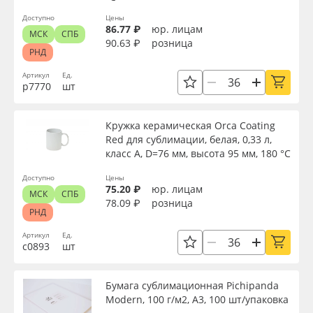
Доступно
Цены
Oracal 641
86.77 ₽
юр. лицам
МСК
СПБ
90.63 ₽
розница
РНД
Orajet 3640
Артикул
Ед.
р7770
шт
Плёнка монтажная Oratape
Кружка керамическая Orca Coating
ПЭТ листовой
Red для сублимации, белая, 0,33 л,
класс А, D=76 мм, высота 95 мм, 180 °С
ПЭТ бэклит
Доступно
Цены
75.20 ₽
юр. лицам
МСК
СПБ
Вспененный ПВХ
78.09 ₽
розница
РНД
Артикул
Ед.
Баннер
с0893
шт
Заготовки для сувениров
Бумага сублимационная Pichipanda
Modern, 100 г/м2, A3, 100 шт/упаковка