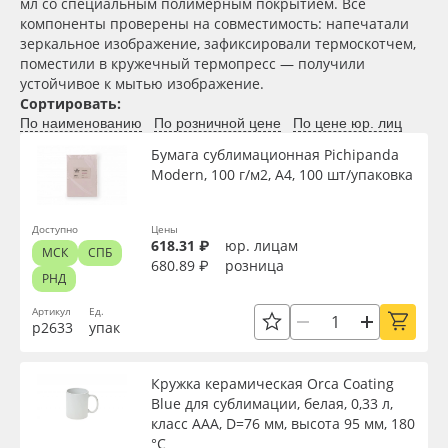
мл со специальным полимерным покрытием. Все
Сервис
Клей, скотчи и крепёж
компоненты проверены на совместимость: напечатали
зеркальное изображение, зафиксировали термоскотчем,
Инструкции
Мобильные конструкции и POS-материалы
поместили в кружечный термопресс — получили
устойчивое к мытью изображение.
Сортировать:
Компания
Профильные системы
По наименованию
По розничной цене
По цене юр. лиц
Бумага сублимационная Pichipanda
Контакты
Сублимация и термотрансфер
Modern, 100 г/м2, A4, 100 шт/упаковка
Блог
Светотехника
Доступно
Цены
618.31 ₽
юр. лицам
МСК
СПБ
680.89 ₽
розница
Поставщикам
Инженерные пластики
РНД
Артикул
Ед.
Избранное
Упаковочные материалы
р2633
упак
Оборудование и инструмент
8 800 550 7888
Кружка керамическая Orca Coating
Blue для сублимации, белая, 0,33 л,
Москва
класс ААА, D=76 мм, высота 95 мм, 180
Новинки ассортимента
°С