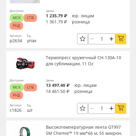
Доступно
Цены
1 235.79 ₽
юр. лицам
МСК
СПБ
1 361.79 ₽
розница
РНД
Артикул
Ед.
р2634
упак
Термопресс кружечный CH-130A-10
для сублимации, 11 Oz
Доступно
Цены
13 497.40 ₽
юр. лицам
МСК
СПБ
14 461.50 ₽
розница
РНД
Артикул
Ед.
с1826
шт
Высокотемпературная лента GT997
SM Chemie™ 19 мм*66 м, 55 микрон,