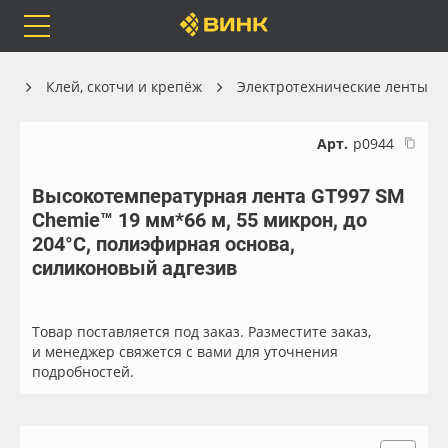
Orafol
Бренды
Доставка
ах
Клей, скотчи и крепёж
Электротехнические ленты
Арт.
р0944
Высокотемпературная лента GT997 SM
Каталог
Весь каталог
Chemie™ 19 мм*66 м, 55 микрон, до
204°C, полиэфирная основа,
Orafol
Рулонные материалы
силиконовый адгезив
Бренды
Самоклеящиеся плёнки
Товар поставляется под заказ. Разместите заказ,
и менеджер свяжется с вами для уточнения
Доставка
Листовые материалы
подробностей.
Оплата
Чернила