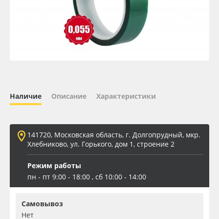
Oracal 641
Orajet 3640
Плёнка монтажная Oratape
ПЭТ листовой
Наличие
Описание
Характеристики
ПЭТ бэклит
141720, Московская область, г. Долгопрудный, мкр.
Вспененный ПВХ
Хлебниково, ул. Горького, дом 1, строение 2
Режим работы
Баннер
пн - пт 9:00 - 18:00 , сб 10:00 - 14:00
Заготовки для сувениров
Самовывоз
Нет