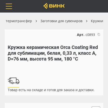
Orafol
Бренды
Доставка
я и термотрансфер
Заготовки для сувениров
Кружки
Арт.
с0893
Кружка керамическая Orca Coating Red
Каталог
Весь каталог
для сублимации, белая, 0,33 л, класс А,
D=76 мм, высота 95 мм, 180 °С
Orafol
Рулонные материалы
Бренды
Самоклеящиеся плёнки
Доставка
Листовые материалы
Товар есть на складе и готов для заказа и доставки.
Оплата
Чернила