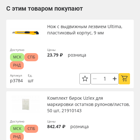
С этим товаром покупают
Нож с выдвижным лезвием Ultima,
пластиковый корпус, 9 мм
Доступно
Цены
23.79 ₽
розница
МСК
СПБ
РНД
Артикул
Ед.
р3784
шт
Комплект бирок Uzlex для
маркировки остатков рулонов/листов,
50 шт, 21910143
Доступно
Цены
842.47 ₽
розница
МСК
СПБ
РНД