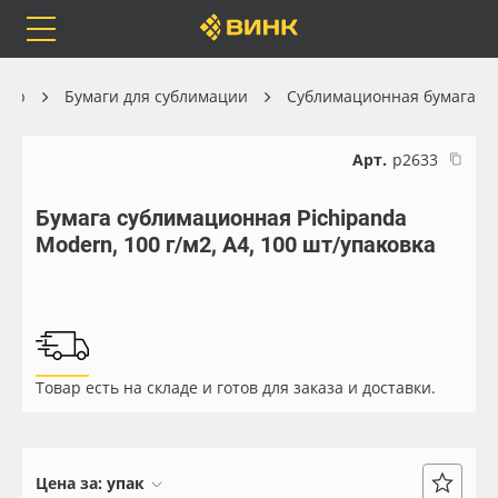
Orafol
Бренды
Доставка
фер
Бумаги для сублимации
Сублимационная бумага
Арт.
р2633
Бумага сублимационная Pichipanda
Каталог
Весь каталог
Modern, 100 г/м2, A4, 100 шт/упаковка
Orafol
Рулонные материалы
Бренды
Самоклеящиеся плёнки
Товар есть на складе и готов для заказа и доставки.
Доставка
Листовые материалы
Оплата
Чернила
Цена за:
упак