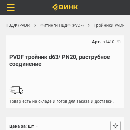
Orafol
Бренды
Доставка
ра ПВДФ (PVDF)
Фитинги ПВДФ (PVDF)
Тройники PVDF
Арт.
р1410
PVDF тройник d63/ PN20, раструбное
Каталог
Весь каталог
соединение
Orafol
Рулонные материалы
Бренды
Самоклеящиеся плёнки
Товар есть на складе и готов для заказа и доставки.
Доставка
Листовые материалы
Оплата
Чернила
Цена за:
шт