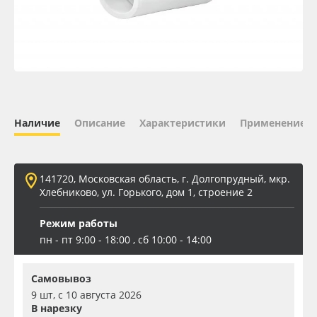
Oracal 641
Orajet 3640
Плёнка монтажная Oratape
Наличие
Описание
Характеристики
Применение
ПЭТ листовой
ПЭТ бэклит
141720, Московская область, г. Долгопрудный, мкр.
Хлебниково, ул. Горького, дом 1, строение 2
Вспененный ПВХ
Режим работы
пн - пт 9:00 - 18:00 , сб 10:00 - 14:00
Баннер
Самовывоз
Заготовки для сувениров
9 шт, с 10 августа 2026
В нарезку