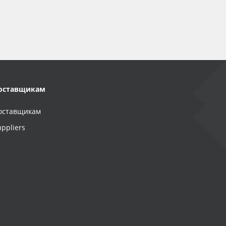
оставщикам
оставщикам
uppliers