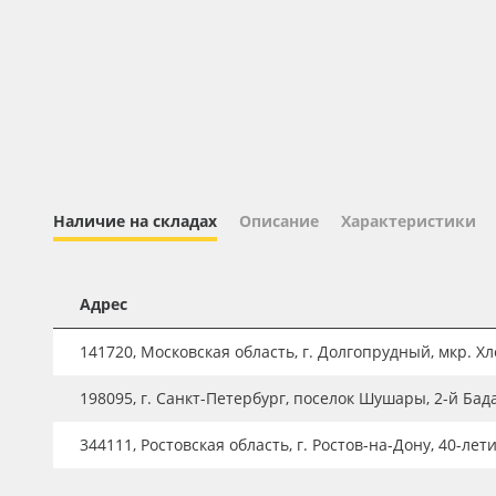
Профильные системы
Сублимация и термотрансфер
Светотехника
Инженерные пластики
Упаковочные материалы
Оборудование и инструмент
Наличие на складах
Описание
Характеристики
Новинки ассортимента
Oracal 641
Адрес
Orajet 3640
141720, Московская область, г. Долгопрудный, мкр. Хле
Плёнка монтажная Oratape
198095, г. Санкт-Петербург, поселок Шушары, 2-й Бад
ПЭТ листовой
ПЭТ бэклит
344111, Ростовская область, г. Ростов-на-Дону, 40-лет
Вспененный ПВХ