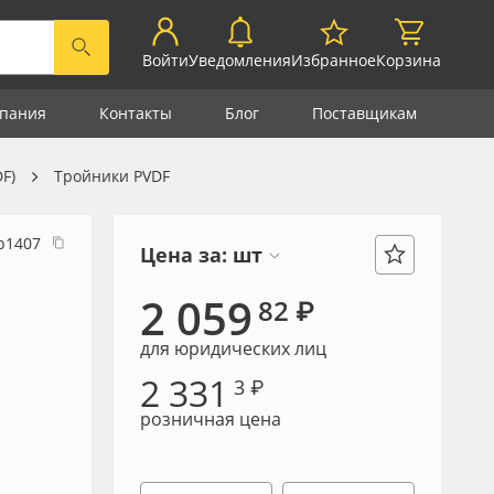
Войти
Уведомления
Избранное
Корзина
пания
Контакты
Блог
Поставщикам
F)
Тройники PVDF
р1407
Цена за:
шт
2 059
82 ₽
для юридических лиц
2 331
3 ₽
розничная цена