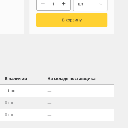
шт
В корзину
В наличии
На складе поставщика
11
шт
—
0
шт
—
0
шт
—