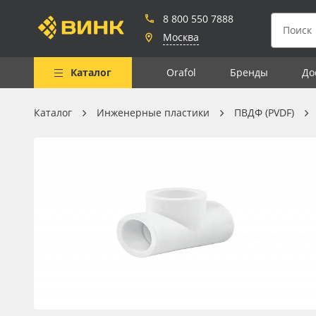
8 800 550 7888
Москва
Каталог
Orafol
Бренды
До
Каталог
Инженерные пластики
ПВДФ (PVDF)
Весь каталог
Рулонные материалы
Самоклеящиеся плёнки
Листовые материалы
Чернила
Клей, скотчи и крепёж
Мобильные конструкции и
POS-материалы