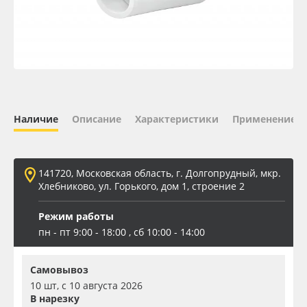
Oracal 641
Orajet 3640
Плёнка монтажная Oratape
Наличие
Описание
Характеристики
Применение
ПЭТ листовой
ПЭТ бэклит
141720, Московская область, г. Долгопрудный, мкр.
Хлебниково, ул. Горького, дом 1, строение 2
Вспененный ПВХ
Режим работы
пн - пт 9:00 - 18:00 , сб 10:00 - 14:00
Баннер
Самовывоз
Заготовки для сувениров
10 шт, с 10 августа 2026
В нарезку