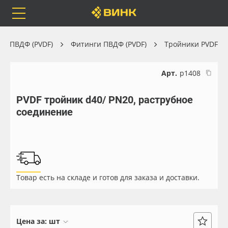
Orafol
Бренды
Доставка
ра ПВДФ (PVDF)
Фитинги ПВДФ (PVDF)
Тройники PVDF
Арт.
р1408
PVDF тройник d40/ PN20, раструбное
Каталог
Весь каталог
соединение
Orafol
Рулонные материалы
Бренды
Самоклеящиеся плёнки
Товар есть на складе и готов для заказа и доставки.
Доставка
Листовые материалы
Оплата
Чернила
Цена за:
шт