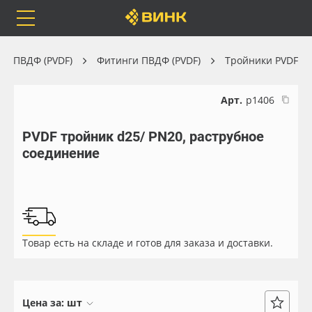
Orafol
Бренды
Доставка
ра ПВДФ (PVDF)
Фитинги ПВДФ (PVDF)
Тройники PVDF
Арт.
р1406
PVDF тройник d25/ PN20, раструбное
Каталог
Весь каталог
соединение
Orafol
Рулонные материалы
Бренды
Самоклеящиеся плёнки
Товар есть на складе и готов для заказа и доставки.
Доставка
Листовые материалы
Оплата
Чернила
Цена за:
шт