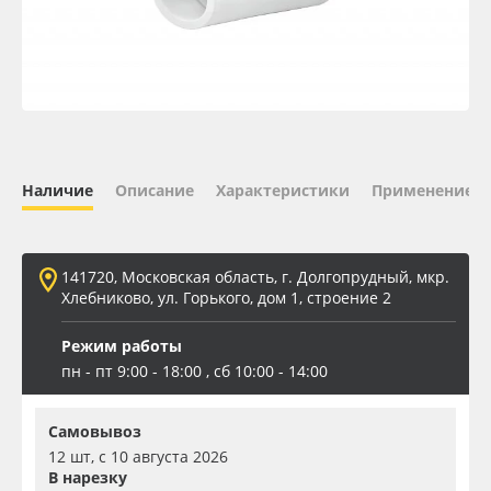
Oracal 641
Orajet 3640
Плёнка монтажная Oratape
Наличие
Описание
Характеристики
Применение
ПЭТ листовой
ПЭТ бэклит
141720, Московская область, г. Долгопрудный, мкр.
Хлебниково, ул. Горького, дом 1, строение 2
Вспененный ПВХ
Режим работы
пн - пт 9:00 - 18:00 , сб 10:00 - 14:00
Баннер
Самовывоз
Заготовки для сувениров
12 шт, с 10 августа 2026
В нарезку