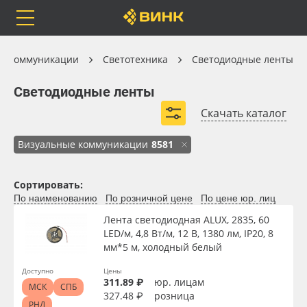
Orafol
Бренды
Доставка
Светотехника
е коммуникации
Светотехника
Светодиодные ленты
Светодиодные ленты
Светодиодные ленты
Скачать каталог
Ленты светодиодные SWG
Светодиодные ленты ELF
Каталог
Весь каталог
Визуальные коммуникации
8581
Светодиодные ленты ALUX
Orafol
Рулонные материалы
Сортировать:
По наименованию
По розничной цене
По цене юр. лиц
Бренды
Самоклеящиеся плёнки
Лента светодиодная ALUX, 2835, 60
LED/м, 4,8 Вт/м, 12 В, 1380 лм, IP20, 8
Доставка
Листовые материалы
мм*5 м, холодный белый
Вид
Доступно
Цены
Оплата
Чернила
311.89 ₽
юр. лицам
МСК
СПБ
327.48 ₽
розница
Тип
РНД