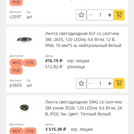
РНД
Oracal 641
Артикул
Ед.
Страна происхождения
с2597
шт
Orajet 3640
Производитель
Лента светодиодная ELF со скотчем
3М, 2835, 120 LED/м, 9,6 Вт/м, 12 В,
Плёнка монтажная Oratape
IP68, 10 мм*5 м, нейтральный белый
Торговая марка
ПЭТ листовой
Доступно
Цены
476.19 ₽
юр. лицам
МСК
СПБ
512.82 ₽
розница
Серия
РНД
ПЭТ бэклит
Артикул
Ед.
р3603
шт
Вспененный ПВХ
Назначение
Лента светодиодная SWG со скотчем
Баннер
Доступность
3М узкая 3528, 120 LED/м, 9,6 Вт/м, 24
В, IP20, 5м. Цвет: Теплый белый
Заготовки для сувениров
Доступно
Цены
3 515.38 ₽
юр. лицам
Применить
МСК
СПБ