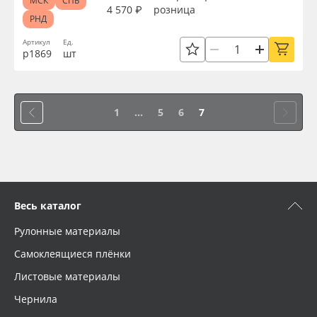
МСК
СПБ
4 570 ₽
розница
РНД
Артикул
Ед.
р1869
шт
1
...
5
6
7
Весь каталог
Рулонные материалы
Самоклеящиеся плёнки
Листовые материалы
Чернила