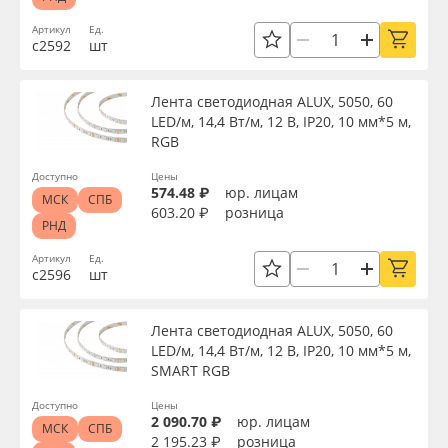
Сервис
Клей, скотчи и крепёж
Артикул
Ед.
с2592
шт
Ширина, мм
Инструкции
Мобильные конструкции и POS-материалы
Лента светодиодная ALUX, 5050, 60
Длина, м
Компания
Профильные системы
LED/м, 14,4 Вт/м, 12 В, IP20, 10 мм*5 м,
RGB
Контакты
Сублимация и термотрансфер
Высота, мм
Доступно
Цены
574.48 ₽
юр. лицам
МСК
СПБ
603.20 ₽
розница
Блог
Светотехника
РНД
Мощность, Вт
Артикул
Ед.
Поставщикам
Инженерные пластики
с2596
шт
Напряжение, В
Избранное
Упаковочные материалы
Лента светодиодная ALUX, 5050, 60
LED/м, 14,4 Вт/м, 12 В, IP20, 10 мм*5 м,
Цветовая температура, K
SMART RGB
Оборудование и инструмент
8 800 550 7888
Доступно
Цены
Москва
2 090.70 ₽
юр. лицам
Новинки ассортимента
Цвет
МСК
СПБ
2 195.23 ₽
розница