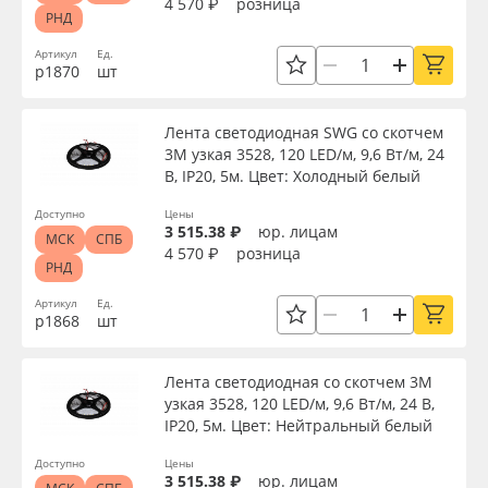
4 570 ₽
розница
РНД
Сбросить фильтр
Артикул
Ед.
р1870
шт
Лента светодиодная SWG со скотчем
3М узкая 3528, 120 LED/м, 9,6 Вт/м, 24
В, IP20, 5м. Цвет: Холодный белый
Доступно
Цены
3 515.38 ₽
юр. лицам
МСК
СПБ
4 570 ₽
розница
РНД
Артикул
Ед.
р1868
шт
Лента светодиодная со скотчем 3М
узкая 3528, 120 LED/м, 9,6 Вт/м, 24 В,
IP20, 5м. Цвет: Нейтральный белый
Доступно
Цены
3 515.38 ₽
юр. лицам