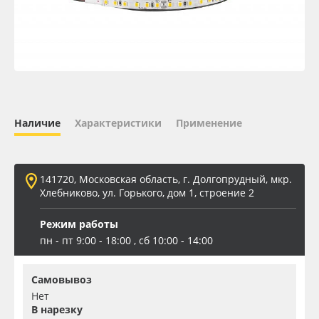
Oracal 641
Orajet 3640
Плёнка монтажная Oratape
Наличие
Характеристики
Применение
ПЭТ листовой
ПЭТ бэклит
141720, Московская область, г. Долгопрудный, мкр.
Хлебниково, ул. Горького, дом 1, строение 2
Вспененный ПВХ
Режим работы
пн - пт 9:00 - 18:00 , сб 10:00 - 14:00
Баннер
Самовывоз
Заготовки для сувениров
Нет
В нарезку