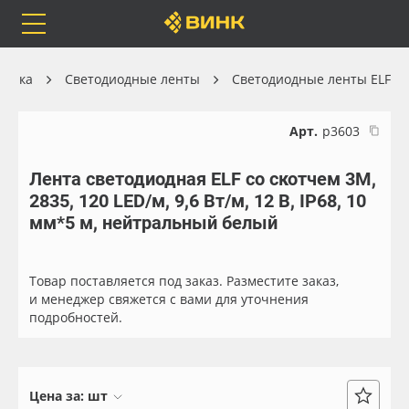
Orafol
Бренды
Доставка
хника
Светодиодные ленты
Светодиодные ленты ELF
Арт.
р3603
Лента светодиодная ELF со скотчем 3М,
Каталог
Весь каталог
2835, 120 LED/м, 9,6 Вт/м, 12 В, IP68, 10
мм*5 м, нейтральный белый
Orafol
Рулонные материалы
Бренды
Самоклеящиеся плёнки
Товар поставляется под заказ. Разместите заказ,
и менеджер свяжется с вами для уточнения
подробностей.
Доставка
Листовые материалы
Оплата
Чернила
Цена за:
шт