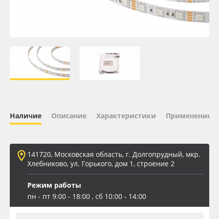
Oracal 641
Orajet 3640
Плёнка монтажная Oratape
ПЭТ листовой
Наличие
Описание
Характеристики
Применение
ПЭТ бэклит
Вспененный ПВХ
141720, Московская область, г. Долгопрудный, мкр.
Хлебниково, ул. Горького, дом 1, строение 2
Баннер
Режим работы
Заготовки для сувениров
пн - пт 9:00 - 18:00 , сб 10:00 - 14:00