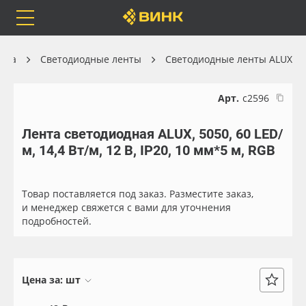
Orafol
Бренды
Доставка
ника
Светодиодные ленты
Светодиодные ленты ALUX
Арт.
с2596
Лента светодиодная ALUX, 5050, 60 LED/
Каталог
Весь каталог
м, 14,4 Вт/м, 12 В, IP20, 10 мм*5 м, RGB
Orafol
Рулонные материалы
Товар поставляется под заказ. Разместите заказ,
Бренды
Самоклеящиеся плёнки
и менеджер свяжется с вами для уточнения
подробностей.
Доставка
Листовые материалы
Оплата
Чернила
Цена за:
шт