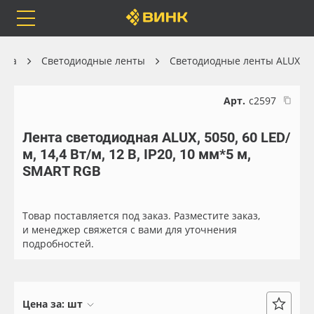
Orafol
Бренды
Доставка
ника
Светодиодные ленты
Светодиодные ленты ALUX
Арт.
с2597
Лента светодиодная ALUX, 5050, 60 LED/
Каталог
Весь каталог
м, 14,4 Вт/м, 12 В, IP20, 10 мм*5 м,
SMART RGB
Orafol
Рулонные материалы
Бренды
Самоклеящиеся плёнки
Товар поставляется под заказ. Разместите заказ,
и менеджер свяжется с вами для уточнения
подробностей.
Доставка
Листовые материалы
Оплата
Чернила
Цена за:
шт