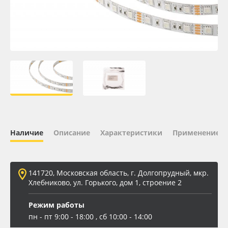
Oracal 641
Orajet 3640
Плёнка монтажная Oratape
ПЭТ листовой
ПЭТ бэклит
Наличие
Описание
Характеристики
Применение
Вспененный ПВХ
141720, Московская область, г. Долгопрудный, мкр.
Баннер
Хлебниково, ул. Горького, дом 1, строение 2
Заготовки для сувениров
Режим работы
пн - пт 9:00 - 18:00 , сб 10:00 - 14:00