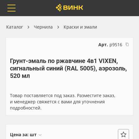
Orafol
Бренды
Доставка
Каталог
Чернила
Краски и эмали
Арт.
р9516
Грунт-эмаль по ржавчине 4в1 VIXEN,
Каталог
Весь каталог
сигнальный синий (RAL 5005), аэрозоль,
520 мл
Orafol
Рулонные материалы
Бренды
Самоклеящиеся плёнки
Товар поставляется под заказ. Разместите заказ,
и менеджер свяжется с вами для уточнения
подробностей.
Доставка
Листовые материалы
Оплата
Чернила
Цена за:
шт