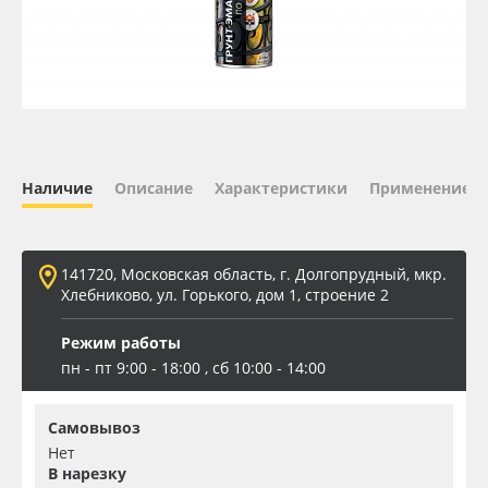
Oracal 641
Orajet 3640
Плёнка монтажная Oratape
Наличие
Описание
Характеристики
Применение
ПЭТ листовой
ПЭТ бэклит
141720, Московская область, г. Долгопрудный, мкр.
Хлебниково, ул. Горького, дом 1, строение 2
Вспененный ПВХ
Режим работы
пн - пт 9:00 - 18:00 , сб 10:00 - 14:00
Баннер
Самовывоз
Заготовки для сувениров
Нет
В нарезку