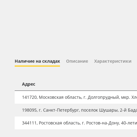
Профильные системы
Сублимация и термотрансфер
Светотехника
Инженерные пластики
Упаковочные материалы
Оборудование и инструмент
Наличие на складах
Описание
Характеристики
Новинки ассортимента
Oracal 641
Адрес
Orajet 3640
141720, Московская область, г. Долгопрудный, мкр. Хле
Плёнка монтажная Oratape
198095, г. Санкт-Петербург, поселок Шушары, 2-й Бад
ПЭТ листовой
ПЭТ бэклит
344111, Ростовская область, г. Ростов-на-Дону, 40-лет
Вспененный ПВХ