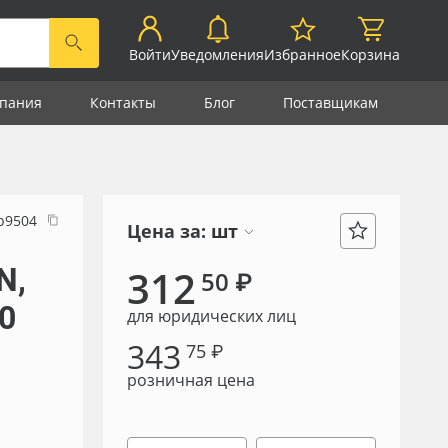
Войти
Уведомления
Избранное
Корзина
пания
Контакты
Блог
Поставщикам
р9504
Цена за:
шт
N,
312
50 ₽
0
для юридических лиц
343
75 ₽
розничная цена