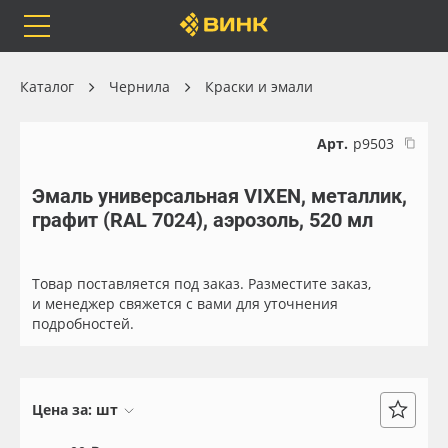
Orafol
Бренды
Доставка
Каталог
Чернила
Краски и эмали
Арт.
р9503
Эмаль универсальная VIXEN, металлик,
Каталог
Весь каталог
графит (RAL 7024), аэрозоль, 520 мл
Orafol
Рулонные материалы
Товар поставляется под заказ. Разместите заказ,
Бренды
Самоклеящиеся плёнки
и менеджер свяжется с вами для уточнения
подробностей.
Доставка
Листовые материалы
Оплата
Чернила
Цена за:
шт