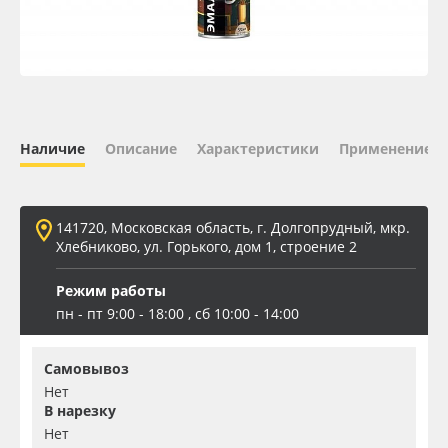
Oracal 641
Orajet 3640
Плёнка монтажная Oratape
Наличие
Описание
Характеристики
Применение
ПЭТ листовой
141720, Московская область, г. Долгопрудный, мкр.
ПЭТ бэклит
Хлебниково, ул. Горького, дом 1, строение 2
Режим работы
Вспененный ПВХ
пн - пт 9:00 - 18:00 , сб 10:00 - 14:00
Баннер
Самовывоз
Нет
Заготовки для сувениров
В нарезку
Нет