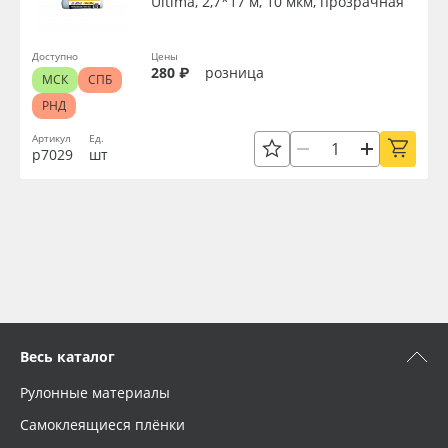
Ultima, 2,7*17 м, 10 мкм, прозрачная
Доступно
Цены
280 ₽
розница
МСК
СПБ
РНД
Артикул
Ед.
р7029
шт
Весь каталог
Рулонные материалы
Самоклеящиеся плёнки