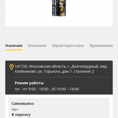
Oracal 641
Orajet 3640
Плёнка монтажная Oratape
Наличие
Описание
Характеристики
Применение
ПЭТ листовой
ПЭТ бэклит
141720, Московская область, г. Долгопрудный, мкр.
Хлебниково, ул. Горького, дом 1, строение 2
Вспененный ПВХ
Режим работы
пн - пт 9:00 - 18:00 , сб 10:00 - 14:00
Баннер
Самовывоз
Заготовки для сувениров
Нет
В нарезку