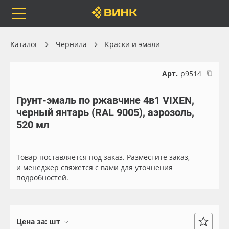
Orafol
Бренды
Доставка
Каталог
Чернила
Краски и эмали
Арт.
р9514
Грунт-эмаль по ржавчине 4в1 VIXEN,
Каталог
Весь каталог
черный янтарь (RAL 9005), аэрозоль,
520 мл
Orafol
Рулонные материалы
Бренды
Самоклеящиеся плёнки
Товар поставляется под заказ. Разместите заказ,
и менеджер свяжется с вами для уточнения
подробностей.
Доставка
Листовые материалы
Оплата
Чернила
Цена за:
шт