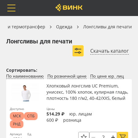
Orafol
Бренды
Доставка
Одежда
ция и термотрансфер
Одежда
Лонгсливы для печати
Лонгсливы для печати
Лонгсливы для печати
Скачать каталог
Каталог
Весь каталог
Сортировать:
По наименованию
По розничной цене
По цене юр. лиц
Orafol
Рулонные материалы
Вид
Хлопковый лонгслив UC Premium,
унисекс, 100% хлопок, кулирная гладь,
Бренды
Самоклеящиеся плёнки
плотность 180 г/м2, 40-42/XXS, белый
Плотность, г/м2
Доставка
Листовые материалы
Доступно
Цены
514.29 ₽
юр. лицам
МСК
СПБ
600 ₽
розница
Материал
РНД
Оплата
Чернила
Артикул
Ед.