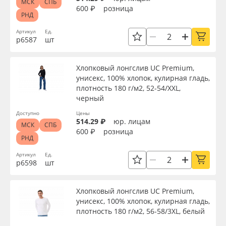
МСК
СПБ
600 ₽
розница
РНД
Артикул
Ед.
р6587
шт
Хлопковый лонгслив UC Premium,
унисекс, 100% хлопок, кулирная гладь,
плотность 180 г/м2, 52-54/XXL,
черный
Доступно
Цены
514.29 ₽
юр. лицам
МСК
СПБ
600 ₽
розница
РНД
Артикул
Ед.
р6598
шт
Хлопковый лонгслив UC Premium,
унисекс, 100% хлопок, кулирная гладь,
плотность 180 г/м2, 56-58/3XL, белый