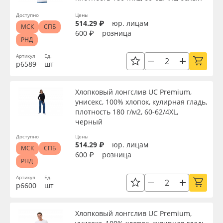
Доступно
Цены
514.29 ₽
юр. лицам
МСК
СПБ
600 ₽
розница
РНД
Артикул
Ед.
р6589
шт
Хлопковый лонгслив UC Premium,
унисекс, 100% хлопок, кулирная гладь,
плотность 180 г/м2, 60-62/4XL,
черный
Доступно
Цены
514.29 ₽
юр. лицам
МСК
СПБ
600 ₽
розница
РНД
Артикул
Ед.
р6600
шт
Хлопковый лонгслив UC Premium,