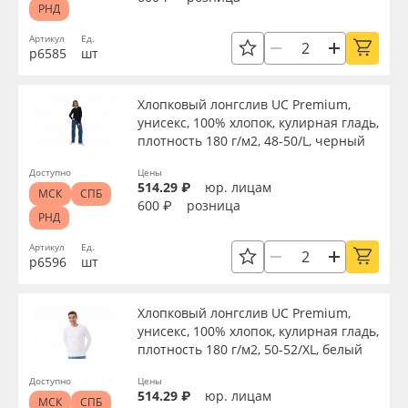
РНД
Артикул
Ед.
р6585
шт
Хлопковый лонгслив UC Premium,
унисекс, 100% хлопок, кулирная гладь,
плотность 180 г/м2, 48-50/L, черный
Доступно
Цены
514.29 ₽
юр. лицам
МСК
СПБ
600 ₽
розница
РНД
Артикул
Ед.
р6596
шт
Хлопковый лонгслив UC Premium,
унисекс, 100% хлопок, кулирная гладь,
плотность 180 г/м2, 50-52/XL, белый
Доступно
Цены
514.29 ₽
юр. лицам
МСК
СПБ