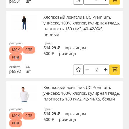
р6581
шт
Сервис
Клей, скотчи и крепёж
Цвет
Хлопковый лонгслив UC Premium,
Инструкции
Мобильные конструкции и POS-материалы
унисекс, 100% хлопок, кулирная гладь,
Страна происхождения
плотность 180 г/м2, 40-42/XXS,
Компания
Профильные системы
черный
Производитель
Доступно
Цены
514.29 ₽
юр. лицам
Контакты
Сублимация и термотрансфер
МСК
СПБ
600 ₽
розница
РНД
Торговая марка
Блог
Светотехника
Артикул
Ед.
р6592
шт
Серия
Поставщикам
Инженерные пластики
Хлопковый лонгслив UC Premium,
Избранное
Упаковочные материалы
унисекс, 100% хлопок, кулирная гладь,
Назначение
плотность 180 г/м2, 42-44/XS, белый
Оборудование и инструмент
8 800 550 7888
Доступно
Цены
514.29 ₽
юр. лицам
Доступность
МСК
СПБ
Москва
600 ₽
розница
Новинки ассортимента
РНД