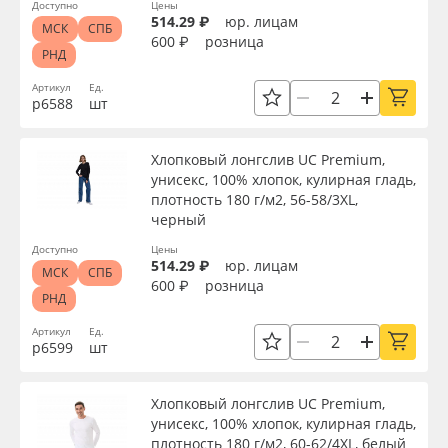
Доступно
Цены
514.29 ₽
юр. лицам
МСК
СПБ
600 ₽
розница
РНД
Артикул
Ед.
р6588
шт
Хлопковый лонгслив UC Premium,
унисекс, 100% хлопок, кулирная гладь,
плотность 180 г/м2, 56-58/3XL,
черный
Доступно
Цены
514.29 ₽
юр. лицам
МСК
СПБ
600 ₽
розница
РНД
Артикул
Ед.
р6599
шт
Хлопковый лонгслив UC Premium,
унисекс, 100% хлопок, кулирная гладь,
плотность 180 г/м2, 60-62/4XL, белый