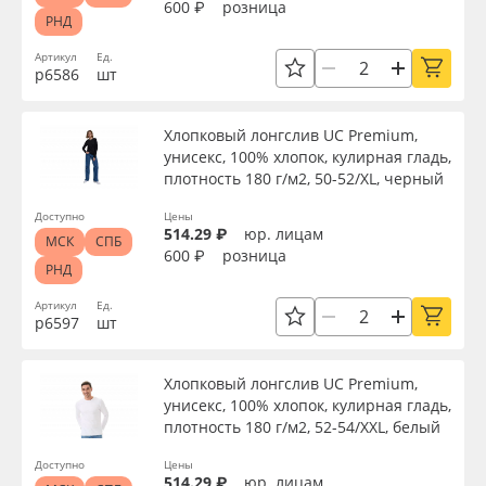
600 ₽
розница
РНД
Артикул
Ед.
р6586
шт
Хлопковый лонгслив UC Premium,
унисекс, 100% хлопок, кулирная гладь,
плотность 180 г/м2, 50-52/XL, черный
Доступно
Цены
514.29 ₽
юр. лицам
МСК
СПБ
600 ₽
розница
РНД
Артикул
Ед.
р6597
шт
Хлопковый лонгслив UC Premium,
унисекс, 100% хлопок, кулирная гладь,
плотность 180 г/м2, 52-54/XXL, белый
Доступно
Цены
514.29 ₽
юр. лицам