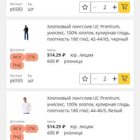
Артикул
Ед.
Применить
р6582
шт
Oracal 641
Сбросить фильтр
Orajet 3640
Хлопковый лонгслив UC Premium,
унисекс, 100% хлопок, кулирная гладь,
плотность 180 г/м2, 42-44/XS, черный
Плёнка монтажная Oratape
Доступно
Цены
514.29 ₽
юр. лицам
МСК
СПБ
ПЭТ листовой
600 ₽
розница
РНД
ПЭТ бэклит
Артикул
Ед.
р6593
шт
Вспененный ПВХ
Хлопковый лонгслив UC Premium,
унисекс, 100% хлопок, кулирная гладь,
Баннер
плотность 180 г/м2, 44-46/S, белый
Доступно
Цены
Заготовки для сувениров
514.29 ₽
юр. лицам
МСК
СПБ
600 ₽
розница
РНД