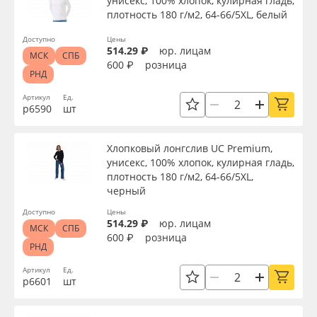
унисекс, 100% хлопок, кулирная гладь,
плотность 180 г/м2, 64-66/5XL, белый
Доступно
Цены
514.29 ₽
юр. лицам
МСК
СПБ
600 ₽
розница
РНД
Артикул
Ед.
р6590
шт
Хлопковый лонгслив UC Premium,
унисекс, 100% хлопок, кулирная гладь,
плотность 180 г/м2, 64-66/5XL,
черный
Доступно
Цены
514.29 ₽
юр. лицам
МСК
СПБ
600 ₽
розница
РНД
Артикул
Ед.
р6601
шт