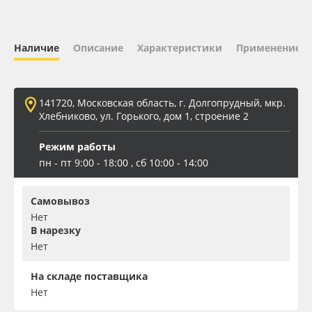
Oracal 641
Наличие
Описание
Характеристики
Применение
Orajet 3640
Плёнка монтажная Oratape
141720, Московская область, г. Долгопрудный, мкр.
Хлебниково, ул. Горького, дом 1, строение 2
ПЭТ листовой
Режим работы
пн - пт 9:00 - 18:00 , сб 10:00 - 14:00
ПЭТ бэклит
Самовывоз
Вспененный ПВХ
Нет
В нарезку
Баннер
Нет
Заготовки для сувениров
На складе поставщика
Нет