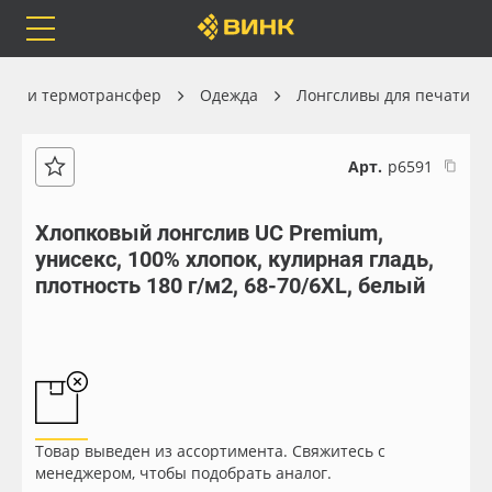
Orafol
Бренды
Доставка
ция и термотрансфер
Одежда
Лонгсливы для печати
Арт.
р6591
Каталог
Весь каталог
Хлопковый лонгслив UC Premium,
унисекс, 100% хлопок, кулирная гладь,
Orafol
Рулонные материалы
плотность 180 г/м2, 68-70/6XL, белый
Бренды
Самоклеящиеся плёнки
Доставка
Листовые материалы
Оплата
Чернила
Товар выведен из ассортимента. Свяжитесь с
менеджером, чтобы подобрать аналог.