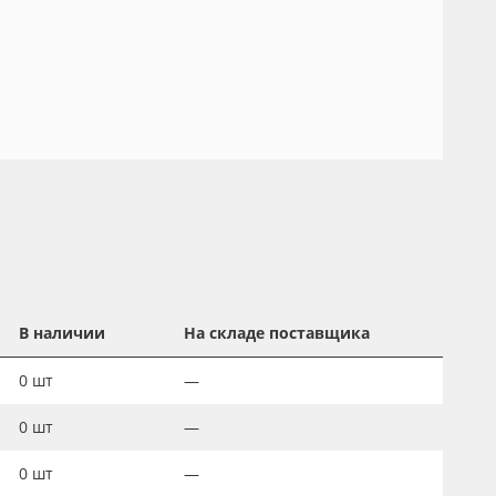
В наличии
На складе поставщика
0
шт
—
0
шт
—
0
шт
—