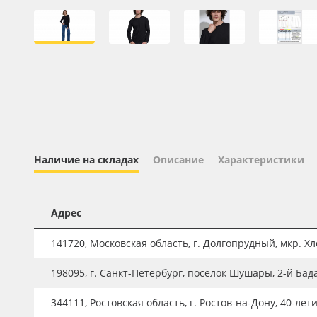
Профильные системы
Сублимация и термотрансфер
Светотехника
Инженерные пластики
Упаковочные материалы
Оборудование и инструмент
Новинки ассортимента
Наличие на складах
Описание
Характеристики
Oracal 641
Orajet 3640
Адрес
Плёнка монтажная Oratape
141720, Московская область, г. Долгопрудный, мкр. Хле
ПЭТ листовой
198095, г. Санкт-Петербург, поселок Шушары, 2-й Бад
ПЭТ бэклит
344111, Ростовская область, г. Ростов-на-Дону, 40-лет
Вспененный ПВХ