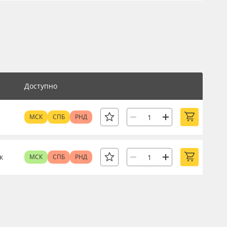
Доступно
МСК
СПБ
РНД
к
МСК
СПБ
РНД