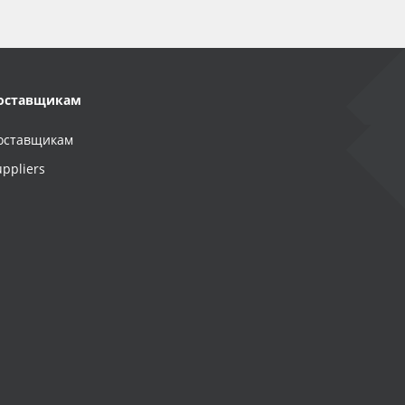
оставщикам
оставщикам
uppliers