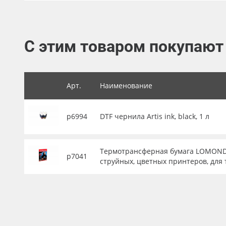
Баннер
Заготовки для сувениров
С этим товаром покупают
Арт.
Наименование
р6994
DTF чернила Artis ink, black, 1 л
Термотрансферная бумага LOMOND А4
р7041
струйных, цветных принтеров, для