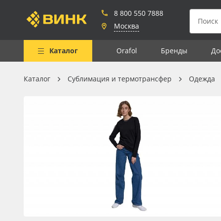
8 800 550 7888
Москва
Каталог
Orafol
Бренды
До
Каталог
Сублимация и термотрансфер
Одежда
Весь каталог
Рулонные материалы
Самоклеящиеся плёнки
Листовые материалы
Чернила
Клей, скотчи и крепёж
Мобильные конструкции и
POS-материалы