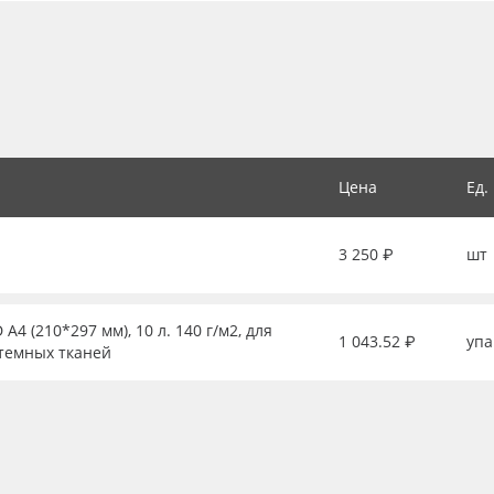
Цена
Ед.
3 250 ₽
шт
 (210*297 мм), 10 л. 140 г/м2, для
1 043.52 ₽
упа
 темных тканей