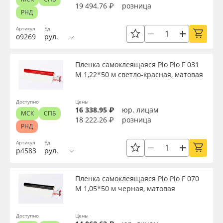
19 494.76 ₽
розница
РНД
Артикул
Ед.
о9269
рул.
Пленка самоклеящаяся Plo Plo F 031
M 1,22*50 м светло-красная, матовая
Доступно
Цены
16 338.95 ₽
юр. лицам
МСК
СПБ
18 222.26 ₽
розница
РНД
Артикул
Ед.
р4583
рул.
Пленка самоклеящаяся Plo Plo F 070
M 1,05*50 м черная, матовая
Доступно
Цены