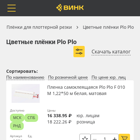
Orafol
Бренды
Доставка
Плёнки для плоттерной резки
Плёнки для плоттерной резки
Цветные плёнки Plo Plo
Цветные плёнки Plo Plo
Цветные плёнки Plo Plo
Скачать каталог
Каталог
Весь каталог
Сортировать:
По наименованию
По розничной цене
По цене юр. лиц
Orafol
Рулонные материалы
Ширина, м
Пленка самоклеящаяся Plo Plo F 010
M 1,22*50 м белая, матовая
Бренды
Самоклеящиеся плёнки
Длина рулона, м
Доставка
Листовые материалы
Доступно
Цены
16 338.95 ₽
юр. лицам
МСК
СПБ
18 222.26 ₽
розница
Толщина, мкм
РНД
Оплата
Чернила
Артикул
Ед.