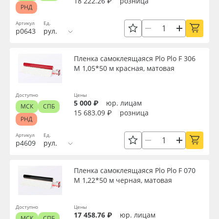
18 222.26 ₽
розница
РНД
Артикул
Ед.
р0643
рул.
Пленка самоклеящаяся Plo Plo F 306
M 1,05*50 м красная, матовая
Доступно
Цены
5 000 ₽
юр. лицам
МСК
СПБ
15 683.09 ₽
розница
РНД
Артикул
Ед.
р4609
рул.
Пленка самоклеящаяся Plo Plo F 070
M 1,22*50 м черная, матовая
Доступно
Цены
17 458.76 ₽
юр. лицам
МСК
СПБ