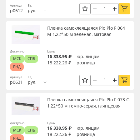
Артикул
Ед.
р0612
рул.
Пленка самоклеящаяся Plo Plo F 064
M 1,22*50 м зеленая, матовая
Доступно
Цены
16 338.95 ₽
юр. лицам
МСК
СПБ
18 222.26 ₽
розница
РНД
Артикул
Ед.
р0631
рул.
Пленка самоклеящаяся Plo Plo F 073 G
1,22*50 м темно-серая, глянцевая
Доступно
Цены
16 338.95 ₽
юр. лицам
МСК
СПБ
18 222.26 ₽
розница
РНД