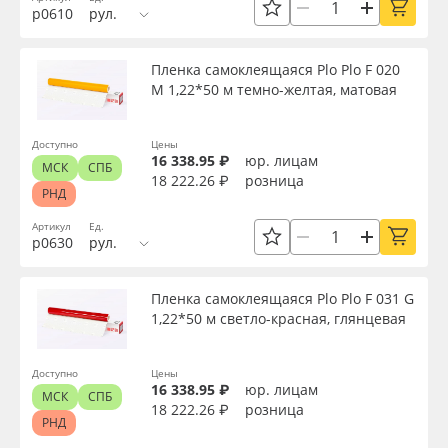
Торговая марка
р0610
рул.
Oracal 641
Пленка самоклеящаяся Plo Plo F 020
Доступность
Orajet 3640
M 1,22*50 м темно-желтая, матовая
Плёнка монтажная Oratape
Доступно
Цены
Применить
16 338.95 ₽
юр. лицам
МСК
СПБ
18 222.26 ₽
розница
ПЭТ листовой
РНД
Сбросить фильтр
Артикул
Ед.
ПЭТ бэклит
р0630
рул.
Вспененный ПВХ
Пленка самоклеящаяся Plo Plo F 031 G
1,22*50 м светло-красная, глянцевая
Баннер
Доступно
Цены
16 338.95 ₽
юр. лицам
Заготовки для сувениров
МСК
СПБ
18 222.26 ₽
розница
РНД