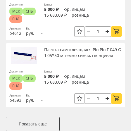
Доступно
Цены
5 000 ₽
юр. лицам
МСК
СПБ
15 683.09 ₽
розница
РНД
Артикул
Ед.
р4612
рул.
Пленка самоклеящаяся Plo Plo F 049 G
1,05*50 м темно-синяя, глянцевая
Доступно
Цены
5 000 ₽
юр. лицам
МСК
СПБ
15 683.09 ₽
розница
РНД
Артикул
Ед.
р4593
рул.
Показать еще