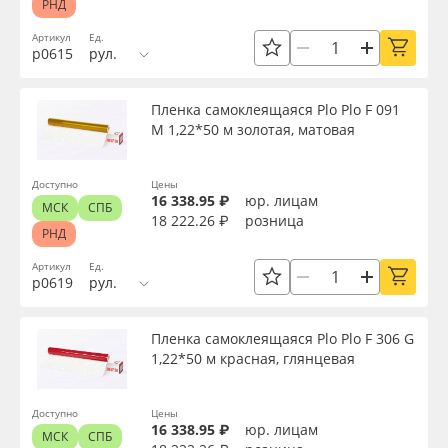
РНД
Артикул
Ед.
р0615
рул.
Пленка самоклеящаяся Plo Plo F 091
M 1,22*50 м золотая, матовая
Доступно
Цены
16 338.95 ₽
юр. лицам
МСК
СПБ
18 222.26 ₽
розница
РНД
Артикул
Ед.
р0619
рул.
Пленка самоклеящаяся Plo Plo F 306 G
1,22*50 м красная, глянцевая
Доступно
Цены
16 338.95 ₽
юр. лицам
МСК
СПБ