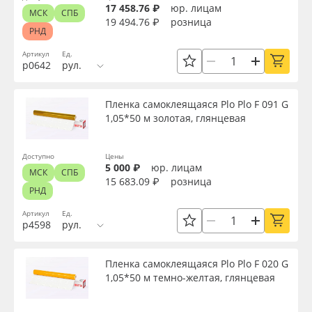
17 458.76 ₽
юр. лицам
МСК
СПБ
19 494.76 ₽
розница
РНД
Артикул
Ед.
р0642
рул.
Пленка самоклеящаяся Plo Plo F 091 G
1,05*50 м золотая, глянцевая
Доступно
Цены
5 000 ₽
юр. лицам
МСК
СПБ
15 683.09 ₽
розница
РНД
Артикул
Ед.
р4598
рул.
Пленка самоклеящаяся Plo Plo F 020 G
1,05*50 м темно-желтая, глянцевая