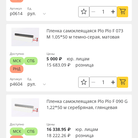
Артикул
Ед.
р0614
рул.
Пленка самоклеящаяся Plo Plo F 073
M 1,05*50 м темно-серая, матовая
Доступно
Цены
5 000 ₽
юр. лицам
МСК
СПБ
15 683.09 ₽
розница
РНД
Артикул
Ед.
р4604
рул.
Пленка самоклеящаяся Plo Plo F 090 G
1,22*50 м серебряная, глянцевая
Доступно
Цены
16 338.95 ₽
юр. лицам
МСК
СПБ
18 222.26 ₽
розница