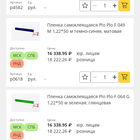
Артикул
Ед.
р4582
рул.
Пленка самоклеящаяся Plo Plo F 049
M 1,22*50 м темно-синяя, матовая
Доступно
Цены
16 338.95 ₽
юр. лицам
МСК
СПБ
18 222.26 ₽
розница
РНД
Артикул
Ед.
р0618
рул.
Пленка самоклеящаяся Plo Plo F 064 G
1,22*50 м зеленая, глянцевая
Доступно
Цены
16 338.95 ₽
юр. лицам
МСК
СПБ
18 222.26 ₽
розница
РНД