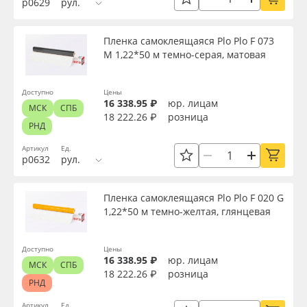
р0629
рул.
Сервис
Клей, скотчи и крепёж
Материал
Пленка самоклеящаяся Plo Plo F 073
Инструкции
Мобильные конструкции и POS-материалы
M 1,22*50 м темно-серая, матовая
Цвет
Компания
Профильные системы
Доступно
Цены
Клей
16 338.95 ₽
юр. лицам
МСК
СПБ
Контакты
Сублимация и термотрансфер
18 222.26 ₽
розница
РНД
Текстура
Блог
Светотехника
Артикул
Ед.
р0632
рул.
Срок эксплуатации, лет
Поставщикам
Инженерные пластики
Пленка самоклеящаяся Plo Plo F 020 G
1,22*50 м темно-желтая, глянцевая
Избранное
Упаковочные материалы
Упаковка
Доступно
Цены
Оборудование и инструмент
8 800 550 7888
16 338.95 ₽
юр. лицам
МСК
СПБ
Страна происхождения
18 222.26 ₽
розница
Москва
РНД
Новинки ассортимента
Артикул
Ед.