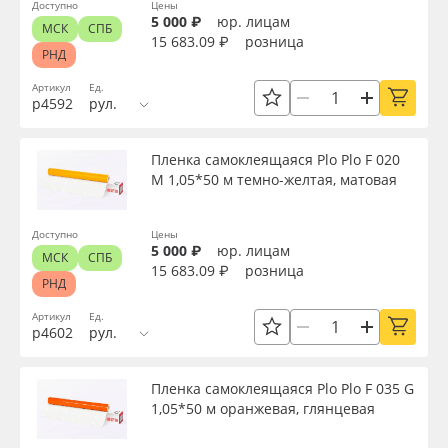
Доступно
Цены
5 000 ₽
юр. лицам
МСК
СПБ
15 683.09 ₽
розница
РНД
Артикул
Ед.
р4592
рул.
Пленка самоклеящаяся Plo Plo F 020
M 1,05*50 м темно-желтая, матовая
Доступно
Цены
5 000 ₽
юр. лицам
МСК
СПБ
15 683.09 ₽
розница
РНД
Артикул
Ед.
р4602
рул.
Пленка самоклеящаяся Plo Plo F 035 G
1,05*50 м оранжевая, глянцевая