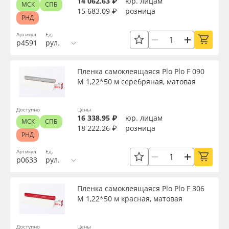
14 062.63 ₽
юр. лицам
МСК
СПБ
15 683.09 ₽
розница
РНД
Артикул
Ед.
р4591
рул.
Пленка самоклеящаяся Plo Plo F 090
M 1,22*50 м серебряная, матовая
Доступно
Цены
16 338.95 ₽
юр. лицам
МСК
СПБ
18 222.26 ₽
розница
РНД
Артикул
Ед.
р0633
рул.
Пленка самоклеящаяся Plo Plo F 306
M 1,22*50 м красная, матовая
Доступно
Цены