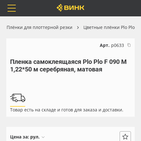
Orafol
Бренды
Доставка
Плёнки для плоттерной резки
Цветные плёнки Plo Plo
Арт.
р0633
Пленка самоклеящаяся Plo Plo F 090 M
Каталог
Весь каталог
1,22*50 м серебряная, матовая
Orafol
Рулонные материалы
Бренды
Самоклеящиеся плёнки
Товар есть на складе и готов для заказа и доставки.
Доставка
Листовые материалы
Оплата
Чернила
Цена за:
рул.