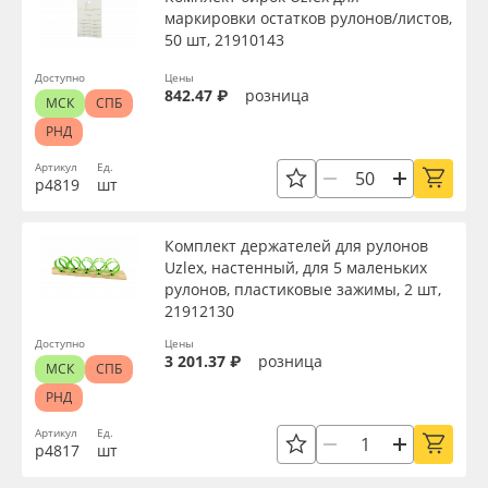
маркировки остатков рулонов/листов,
50 шт, 21910143
Доступно
Цены
842.47 ₽
розница
МСК
СПБ
РНД
Артикул
Ед.
р4819
шт
Комплект держателей для рулонов
Uzlex, настенный, для 5 маленьких
рулонов, пластиковые зажимы, 2 шт,
21912130
Доступно
Цены
3 201.37 ₽
розница
МСК
СПБ
РНД
Артикул
Ед.
р4817
шт