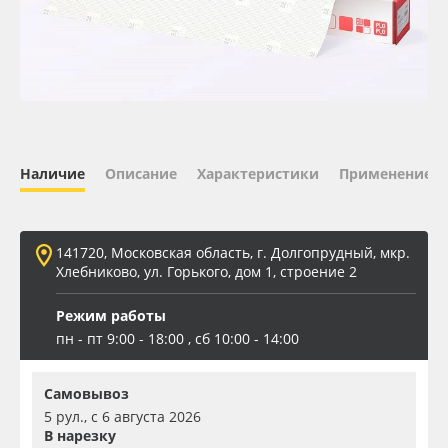
Oracal 641
Orajet 3640
Плёнка монтажная Oratape
Наличие
Описание
Характеристики
Применение
ПЭТ листовой
ПЭТ бэклит
141720, Московская область, г. Долгопрудный, мкр.
Хлебниково, ул. Горького, дом 1, строение 2
Вспененный ПВХ
Режим работы
пн - пт 9:00 - 18:00 , сб 10:00 - 14:00
Баннер
Самовывоз
Заготовки для сувениров
5 рул., с 6 августа 2026
В нарезку