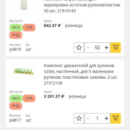
маркировки остатков рулонов/листов,
50 шт, 21910143
Доступно
Цены
842.47 ₽
розница
МСК
СПБ
РНД
Артикул
Ед.
р4819
шт
Комплект держателей для рулонов
Uzlex, настенный, для 5 маленьких
рулонов, пластиковые зажимы, 2 шт,
21912130
Доступно
Цены
3 201.37 ₽
розница
МСК
СПБ
РНД
Артикул
Ед.
р4817
шт