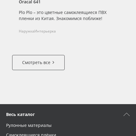
Oracal 641
Or
Plo Plo – это цветные самоклеящиеся ПВХ
О 
пленки из Китая. Знакомимся поближе!
Pl
Наружка
Интерьерка
На
Смотреть все
Весь каталог
Рулонные материалы
Самоклеящиеся плёнки