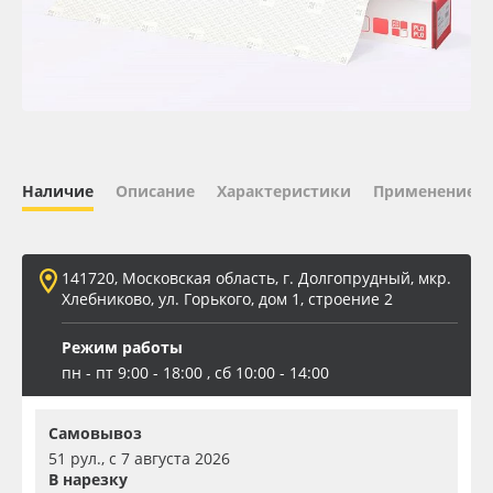
Oracal 641
Orajet 3640
Плёнка монтажная Oratape
Наличие
Описание
Характеристики
Применение
ПЭТ листовой
ПЭТ бэклит
141720, Московская область, г. Долгопрудный, мкр.
Хлебниково, ул. Горького, дом 1, строение 2
Вспененный ПВХ
Режим работы
пн - пт 9:00 - 18:00 , сб 10:00 - 14:00
Баннер
Самовывоз
Заготовки для сувениров
51 рул., с 7 августа 2026
В нарезку