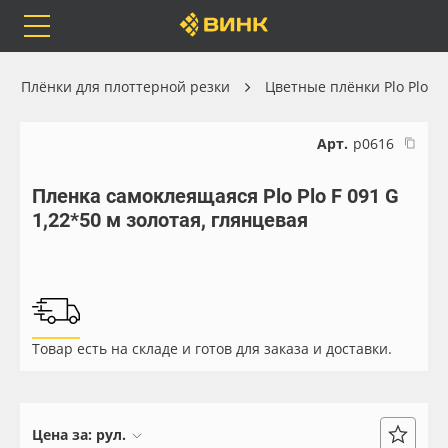
Orafol
Бренды
Доставка
Плёнки для плоттерной резки
Цветные плёнки Plo Plo
Арт.
р0616
Пленка самоклеящаяся Plo Plo F 091 G
Каталог
Весь каталог
1,22*50 м золотая, глянцевая
Orafol
Рулонные материалы
Бренды
Самоклеящиеся плёнки
Товар есть на складе и готов для заказа и доставки.
Доставка
Листовые материалы
Оплата
Чернила
Цена за:
рул.