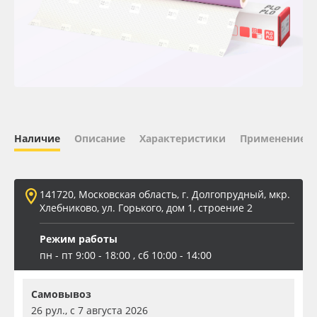
Oracal 641
Orajet 3640
Плёнка монтажная Oratape
ПЭТ листовой
Наличие
Описание
Характеристики
Применение
ПЭТ бэклит
141720, Московская область, г. Долгопрудный, мкр.
Вспененный ПВХ
Хлебниково, ул. Горького, дом 1, строение 2
Режим работы
Баннер
пн - пт 9:00 - 18:00 , сб 10:00 - 14:00
Заготовки для сувениров
Самовывоз
26 рул., с 7 августа 2026