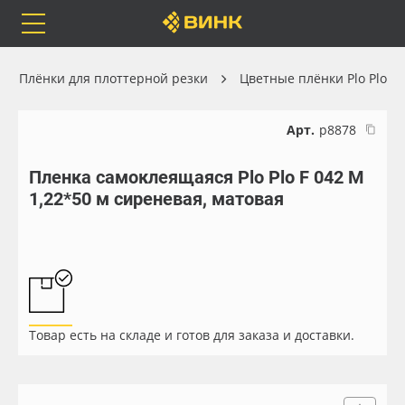
Orafol
Бренды
Доставка
Плёнки для плоттерной резки
Цветные плёнки Plo Plo
Арт.
р8878
Пленка самоклеящаяся Plo Plo F 042 M
Каталог
Весь каталог
1,22*50 м сиреневая, матовая
Orafol
Рулонные материалы
Бренды
Самоклеящиеся плёнки
Доставка
Листовые материалы
Товар есть на складе и готов для заказа и доставки.
Оплата
Чернила