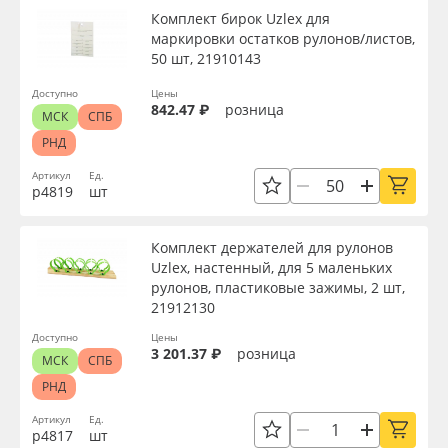
Комплект бирок Uzlex для
маркировки остатков рулонов/листов,
50 шт, 21910143
Доступно
Цены
842.47 ₽
розница
МСК
СПБ
РНД
Артикул
Ед.
р4819
шт
Комплект держателей для рулонов
Uzlex, настенный, для 5 маленьких
рулонов, пластиковые зажимы, 2 шт,
21912130
Доступно
Цены
3 201.37 ₽
розница
МСК
СПБ
РНД
Артикул
Ед.
р4817
шт