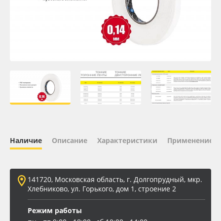
Oracal 641
Orajet 3640
Плёнка монтажная Oratape
ПЭТ листовой
ПЭТ бэклит
Наличие
Описание
Характеристики
Применение
Вспененный ПВХ
Баннер
141720, Московская область, г. Долгопрудный, мкр.
Хлебниково, ул. Горького, дом 1, строение 2
Заготовки для сувениров
Режим работы