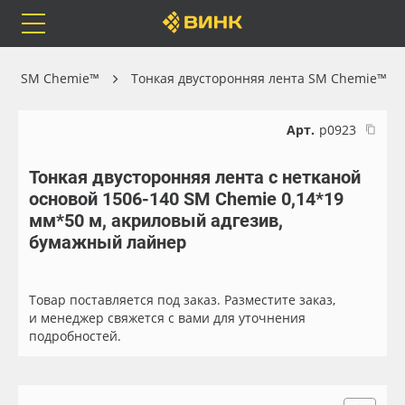
Orafol
Бренды
Доставка
отч SM Chemie™
Тонкая двусторонняя лента SM Chemie™
Арт.
р0923
Тонкая двусторонняя лента с нетканой
Каталог
Весь каталог
основой 1506-140 SM Chemie 0,14*19
мм*50 м, акриловый адгезив,
Orafol
Рулонные материалы
бумажный лайнер
Бренды
Самоклеящиеся плёнки
Товар поставляется под заказ. Разместите заказ,
и менеджер свяжется с вами для уточнения
Доставка
Листовые материалы
подробностей.
Оплата
Чернила