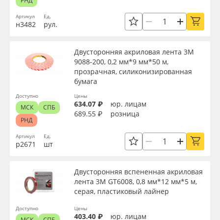
РНД
Артикул
Ед.
н3482
рул.
Двусторонняя акриловая лента 3M
9088-200, 0,2 мм*9 мм*50 м,
прозрачная, силиконизированная
бумага
Доступно
Цены
634.07 ₽
юр. лицам
МСК
СПБ
689.55 ₽
розница
РНД
Артикул
Ед.
р2671
шт
Двусторонняя вспененная акриловая
лента 3M GT6008, 0,8 мм*12 мм*5 м,
серая, пластиковый лайнер
Доступно
Цены
403.40 ₽
юр. лицам
МСК
СПБ