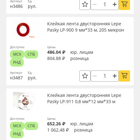
Артикул
Ед.
н3486
рул.
Клейкая лента двусторонняя Lepe
Pasky LP-900 9 мм*33 м, 205 микрон
Доступно
Цены
486.04 ₽
юр. лицам
МСК
СПБ
804.88 ₽
розница
РНД
Артикул
Ед.
н3487
рул.
Клейкая лента двусторонняя Lepe
Pasky LP-911 0,8 мм*12 мм*33 м
Доступно
Цены
652.26 ₽
юр. лицам
МСК
СПБ
1 062.48 ₽
розница
РНД