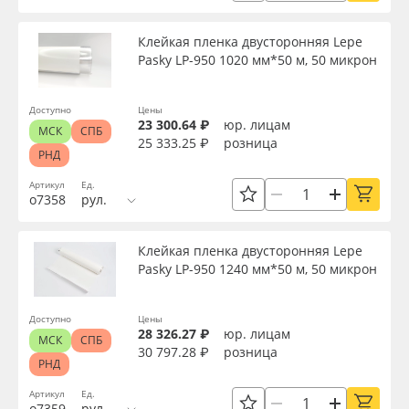
Клей
Oracal 641
Клейкая пленка двусторонняя Lepe
Pasky LP-950 1020 мм*50 м, 50 микрон
Цвет клея
Orajet 3640
Доступно
Цены
Упаковка
Плёнка монтажная Oratape
23 300.64 ₽
юр. лицам
МСК
СПБ
25 333.25 ₽
розница
РНД
ПЭТ листовой
Страна происхождения
Артикул
Ед.
о7358
рул.
ПЭТ бэклит
Производитель
Клейкая пленка двусторонняя Lepe
Вспененный ПВХ
Pasky LP-950 1240 мм*50 м, 50 микрон
Торговая марка
Баннер
Доступно
Цены
28 326.27 ₽
юр. лицам
МСК
СПБ
Серия
30 797.28 ₽
розница
Заготовки для сувениров
РНД
Артикул
Ед.
Назначение
о7359
рул.