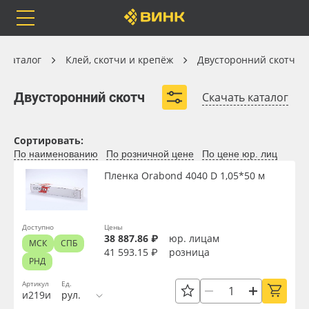
Orafol
Бренды
Доставка
Клей, скотчи и крепёж
Каталог
Клей, скотчи и крепёж
Двусторонний скотч
Двусторонний скотч
Двусторонний скотч
Скачать каталог
Двусторонний скотч Lepe Pasky
Каталог
Весь каталог
Сортировать:
Двусторонний скотч ORABOND®
По наименованию
По розничной цене
По цене юр. лиц
Двусторонние клейкие ленты 3M™
Orafol
Рулонные материалы
Пленка Orabond 4040 D 1,05*50 м
Двусторонний скотч Vikutape
Бренды
Самоклеящиеся плёнки
Двусторонний скотч SM Chemie™
Доступно
Цены
38 887.86 ₽
юр. лицам
МСК
СПБ
Доставка
Листовые материалы
Двусторонний скотч AFOAM®
41 593.15 ₽
розница
РНД
Оплата
Чернила
Артикул
Ед.
и219и
рул.