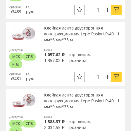
Артикул
Ед.
н3489
рул.
Клейкая лента двусторонняя
конструкционная Lepe Pasky LP-401 1
мм*6 мм*33 м
Доступно
Цены
1 057.62 ₽
юр. лицам
МСК
СПБ
1 357.02 ₽
розница
РНД
Артикул
Ед.
н3481
рул.
Клейкая лента двусторонняя
конструкционная Lepe Pasky LP-401 1
мм*9 мм*33 м
Доступно
Цены
1 588.37 ₽
юр. лицам
МСК
СПБ
2 034.55 ₽
розница