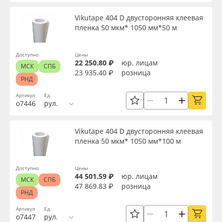
Сервис
Клей, скотчи и крепёж
Vikutape 404 D двусторонняя клеевая
пленка 50 мкм* 1050 мм*50 м
Инструкции
Мобильные конструкции и POS-материалы
Вид
Доступно
Цены
Компания
Профильные системы
22 250.80 ₽
юр. лицам
МСК
СПБ
Толщина, мм
23 935.40 ₽
розница
РНД
Контакты
Сублимация и термотрансфер
Артикул
Ед.
Ширина, мм
о7446
рул.
Блог
Светотехника
Vikutape 404 D двусторонняя клеевая
Длина рулона, м
Поставщикам
Инженерные пластики
пленка 50 мкм* 1050 мм*100 м
Избранное
Упаковочные материалы
Материал
Доступно
Цены
44 501.59 ₽
юр. лицам
МСК
СПБ
Оборудование и инструмент
8 800 550 7888
47 869.83 ₽
розница
РНД
Цвет
Москва
Артикул
Ед.
Новинки ассортимента
о7447
рул.