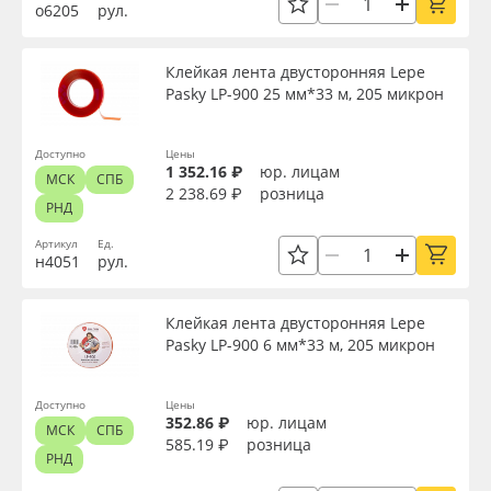
о6205
рул.
Клейкая лента двусторонняя Lepe
Pasky LP-900 25 мм*33 м, 205 микрон
Доступно
Цены
1 352.16 ₽
юр. лицам
МСК
СПБ
2 238.69 ₽
розница
РНД
Артикул
Ед.
н4051
рул.
Клейкая лента двусторонняя Lepe
Pasky LP-900 6 мм*33 м, 205 микрон
Доступно
Цены
352.86 ₽
юр. лицам
МСК
СПБ
585.19 ₽
розница
РНД