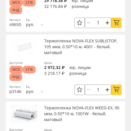
29 718.38 ₽
юр. лицам
МСК
СПБ
32 176.84 ₽
розница
РНД
Артикул
Ед.
о9650
рул.
Термопленка NOVA-FLEX SUBLISTOP,
105 мкм, 0.50*10 м, 4001 - белый,
матовый
Доступно
Цены
2 972.32 ₽
юр. лицам
МСК
СПБ
3 218.17 ₽
розница
РНД
Артикул
Ед.
р3146
рул.
Термопленка NOVA-FLEX WEED-EX, 90
мкм, 0.50*10 м, 1001W - белый,
матовый
Доступно
Цены