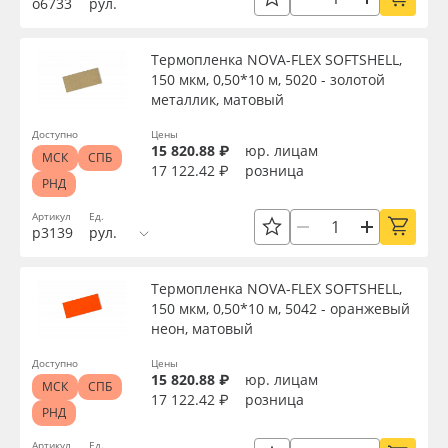
о6733
рул.
Сервис
Клей, скотчи и крепёж
Термопленка NOVA-FLEX SOFTSHELL,
Инструкции
Мобильные конструкции и POS-материалы
150 мкм, 0,50*10 м, 5020 - золотой
металлик, матовый
Вид
Компания
Профильные системы
Доступно
Цены
15 820.88 ₽
юр. лицам
МСК
СПБ
Контакты
Сублимация и термотрансфер
17 122.42 ₽
розница
Тип
РНД
Блог
Светотехника
Артикул
Ед.
р3139
рул.
Ширина, м
Поставщикам
Инженерные пластики
Термопленка NOVA-FLEX SOFTSHELL,
Длина рулона, м
150 мкм, 0,50*10 м, 5042 - оранжевый
Избранное
Упаковочные материалы
неон, матовый
Доступно
Цены
Толщина, мкм
Оборудование и инструмент
8 800 550 7888
15 820.88 ₽
юр. лицам
МСК
СПБ
17 122.42 ₽
розница
Москва
РНД
Новинки ассортимента
Материал
Артикул
Ед.