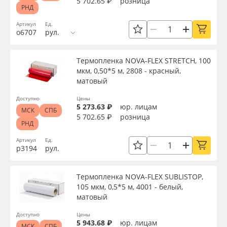
5 702.65 ₽
розница
РНД
Артикул
Ед.
о6707
рул.
Термопленка NOVA-FLEX STRETCH, 100
мкм, 0,50*5 м, 2808 - красный,
матовый
Доступно
Цены
5 273.63 ₽
юр. лицам
МСК
СПБ
5 702.65 ₽
розница
РНД
Артикул
Ед.
р3194
рул.
Термопленка NOVA-FLEX SUBLISTOP,
105 мкм, 0,5*5 м, 4001 - белый,
матовый
Доступно
Цены
5 943.68 ₽
юр. лицам
МСК
СПБ