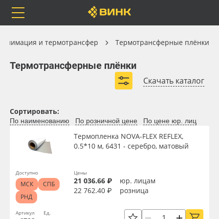
Orafol
Бренды
Доставка
Сублимация и термотрансфер
ублимация и термотрансфер
Термотрансферные плёнки
Термотрансферные плёнки
Термотрансферные плёнки
Скачать каталог
Термотрансферные плёнки для печати
Каталог
Весь каталог
Термотрансферные плёнки для резки
Сортировать:
По наименованию
По розничной цене
По цене юр. лиц
Монтажные плёнки для термотрансфера
Orafol
Рулонные материалы
Термопленка NOVA-FLEX REFLEX,
Термотрансферные плёнки Witpac
0.5*10 м, 6431 - серебро, матовый
Бренды
Самоклеящиеся плёнки
Цветные термотрансферные плёнки
Доставка
Листовые материалы
Доступно
Цены
Специальные термотрансферные плёнки
21 036.66 ₽
юр. лицам
МСК
СПБ
22 762.40 ₽
розница
Термотрансферные плёнки Chemica
РНД
Оплата
Чернила
Артикул
Ед.