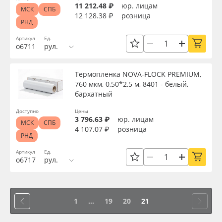
11 212.48 ₽
юр. лицам
МСК
СПБ
12 128.38 ₽
розница
РНД
Артикул
Ед.
о6711
рул.
Термопленка NOVA-FLOCK PREMIUM,
760 мкм, 0,50*2,5 м, 8401 - белый,
бархатный
Доступно
Цены
3 796.63 ₽
юр. лицам
МСК
СПБ
4 107.07 ₽
розница
РНД
Артикул
Ед.
о6717
рул.
1
...
19
20
21