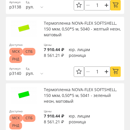
Артикул
Ед.
р3138
рул.
Серия
Термопленка NOVA-FLEX SOFTSHELL,
150 мкм, 0,50*5 м, 5040 - желтый неон,
Назначение
матовый
Доступно
Цены
Особые свойства
7 910.44 ₽
юр. лицам
МСК
СПБ
8 561.21 ₽
розница
РНД
Доступность
Артикул
Ед.
р3140
рул.
Применить
Термопленка NOVA-FLEX SOFTSHELL,
150 мкм, 0,50*5 м, 5041 - зеленый
неон, матовый
Сбросить фильтр
Доступно
Цены
7 910.44 ₽
юр. лицам
МСК
СПБ
8 561.21 ₽
розница
РНД