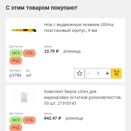
С этим товаром покупают
Нож с выдвижным лезвием Ultima,
пластиковый корпус, 9 мм
Доступно
Цены
23.79 ₽
розница
МСК
СПБ
РНД
Артикул
Ед.
р3784
шт
Комплект бирок Uzlex для
маркировки остатков рулонов/листов,
50 шт, 21910143
Доступно
Цены
842.47 ₽
розница
МСК
СПБ
РНД