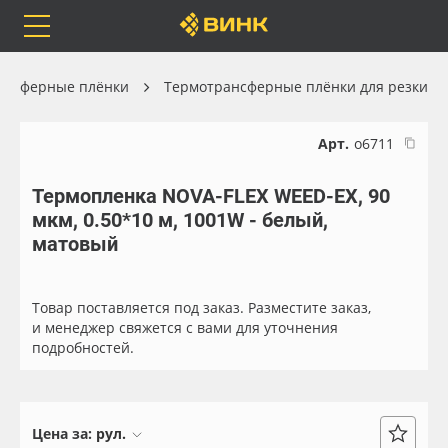
Orafol
Бренды
Доставка
ансферные плёнки
Термотрансферные плёнки для резки
Арт.
о6711
Термопленка NOVA-FLEX WEED-EX, 90
Каталог
Весь каталог
мкм, 0.50*10 м, 1001W - белый,
матовый
Orafol
Рулонные материалы
Бренды
Самоклеящиеся плёнки
Товар поставляется под заказ. Разместите заказ,
и менеджер свяжется с вами для уточнения
подробностей.
Доставка
Листовые материалы
Оплата
Чернила
Цена за:
рул.