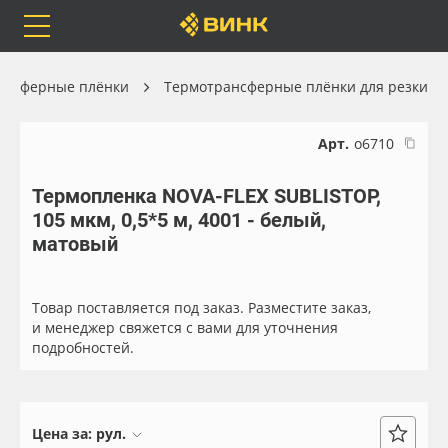
Orafol
Бренды
Доставка
ансферные плёнки
Термотрансферные плёнки для резки
Арт.
о6710
Термопленка NOVA-FLEX SUBLISTOP,
Каталог
Весь каталог
105 мкм, 0,5*5 м, 4001 - белый,
матовый
Orafol
Рулонные материалы
Бренды
Самоклеящиеся плёнки
Товар поставляется под заказ. Разместите заказ,
и менеджер свяжется с вами для уточнения
подробностей.
Доставка
Листовые материалы
Оплата
Чернила
Цена за:
рул.