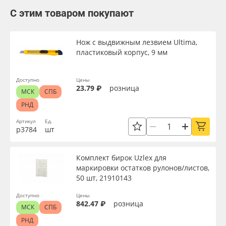
С этим товаром покупают
Нож с выдвижным лезвием Ultima,
пластиковый корпус, 9 мм
Доступно
Цены
23.79 ₽
розница
МСК
СПБ
РНД
Артикул
Ед.
р3784
шт
Комплект бирок Uzlex для
маркировки остатков рулонов/листов,
50 шт, 21910143
Доступно
Цены
842.47 ₽
розница
МСК
СПБ
РНД