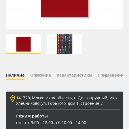
Oracal 641
Orajet 3640
Плёнка монтажная Oratape
ПЭТ листовой
ПЭТ бэклит
Наличие
Описание
Характеристики
Применение
Вспененный ПВХ
141720, Московская область, г. Долгопрудный, мкр.
Баннер
Хлебниково, ул. Горького, дом 1, строение 2
Заготовки для сувениров
Режим работы
пн - пт 9:00 - 18:00 , сб 10:00 - 14:00