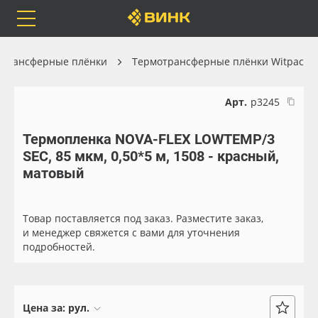
Orafol
Бренды
Доставка
отрансферные плёнки
Термотрансферные плёнки Witpac
Арт.
р3245
Термопленка NOVA-FLEX LOWTEMP/3
Каталог
Весь каталог
SEC, 85 мкм, 0,50*5 м, 1508 - красный,
матовый
Orafol
Рулонные материалы
Бренды
Самоклеящиеся плёнки
Товар поставляется под заказ. Разместите заказ,
и менеджер свяжется с вами для уточнения
подробностей.
Доставка
Листовые материалы
Оплата
Чернила
Цена за:
рул.