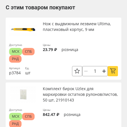
С этим товаром покупают
Нож с выдвижным лезвием Ultima,
пластиковый корпус, 9 мм
Доступно
Цены
23.79 ₽
розница
МСК
СПБ
РНД
Артикул
Ед.
р3784
шт
Комплект бирок Uzlex для
маркировки остатков рулонов/листов,
50 шт, 21910143
Доступно
Цены
842.47 ₽
розница
МСК
СПБ
РНД