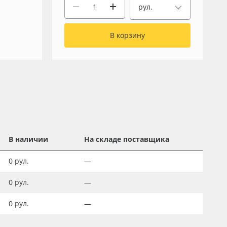
рул.
В корзину
В наличии
На складе поставщика
0
рул.
—
0
рул.
—
0
рул.
—