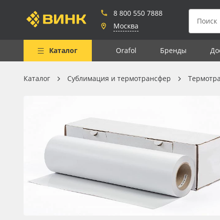
8 800 550 7888
Москва
Каталог
Orafol
Бренды
До
Каталог
Сублимация и термотрансфер
Термотр
Весь каталог
Рулонные материалы
Самоклеящиеся плёнки
Листовые материалы
Чернила
Клей, скотчи и крепёж
Мобильные конструкции и
POS-материалы