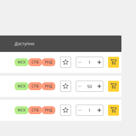
Доступно
МСК
СПБ
РНД
МСК
СПБ
РНД
МСК
СПБ
РНД