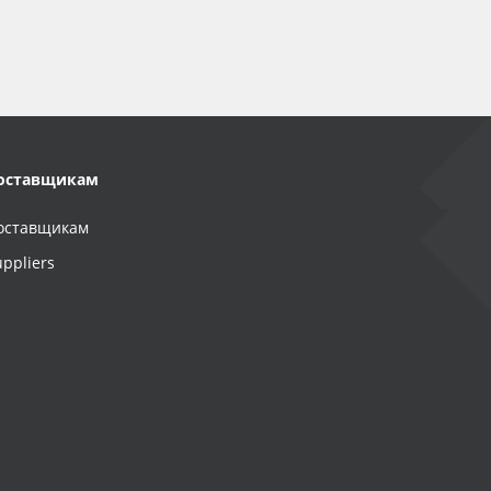
оставщикам
оставщикам
uppliers