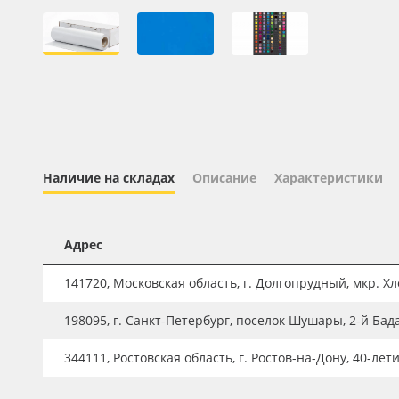
Профильные системы
Сублимация и термотрансфер
Светотехника
Инженерные пластики
Упаковочные материалы
Оборудование и инструмент
Наличие на складах
Описание
Характеристики
Новинки ассортимента
Oracal 641
Адрес
Orajet 3640
141720, Московская область, г. Долгопрудный, мкр. Хле
Плёнка монтажная Oratape
198095, г. Санкт-Петербург, поселок Шушары, 2-й Бад
ПЭТ листовой
ПЭТ бэклит
344111, Ростовская область, г. Ростов-на-Дону, 40-лет
Вспененный ПВХ