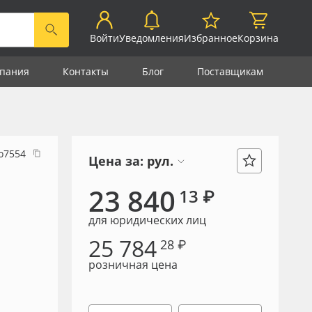
Войти
Уведомления
Избранное
Корзина
пания
Контакты
Блог
Поставщикам
о7554
Цена за:
рул.
23 840
13 ₽
для юридических лиц
25 784
28 ₽
розничная цена