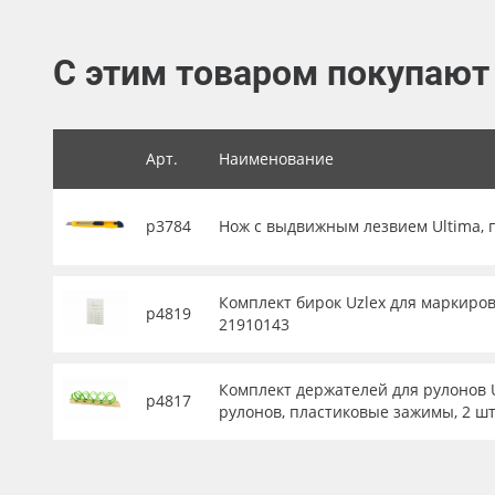
Баннер
С этим товаром покупают
Заготовки для сувениров
Арт.
Наименование
р3784
Нож с выдвижным лезвием Ultima, 
Комплект бирок Uzlex для маркиров
р4819
21910143
Комплект держателей для рулонов U
р4817
рулонов, пластиковые зажимы, 2 шт