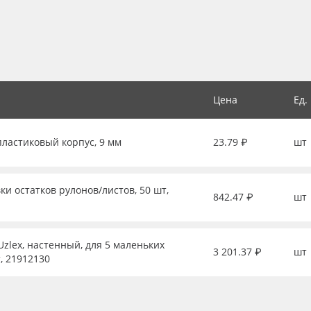
Цена
Ед.
пластиковый корпус, 9 мм
23.79 ₽
шт
ки остатков рулонов/листов, 50 шт,
842.47 ₽
шт
zlex, настенный, для 5 маленьких
3 201.37 ₽
шт
, 21912130