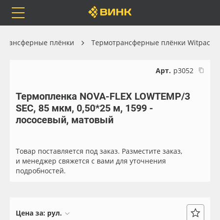
Orafol
Бренды
Доставка
отрансферные плёнки
Термотрансферные плёнки Witpac
Арт.
р3052
Термопленка NOVA-FLEX LOWTEMP/3
Каталог
Весь каталог
SEC, 85 мкм, 0,50*25 м, 1599 -
лососевый, матовый
Orafol
Рулонные материалы
Бренды
Самоклеящиеся плёнки
Товар поставляется под заказ. Разместите заказ,
и менеджер свяжется с вами для уточнения
подробностей.
Доставка
Листовые материалы
Оплата
Чернила
Цена за:
рул.