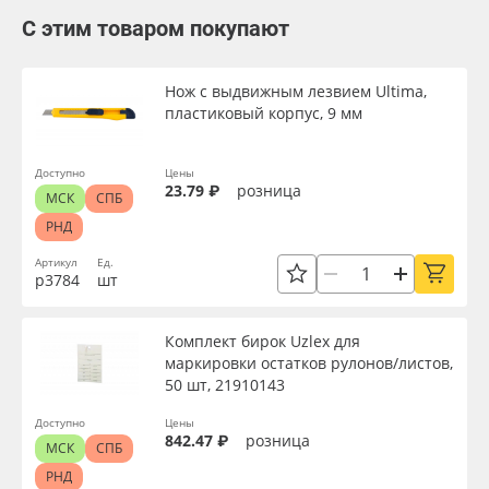
С этим товаром покупают
Нож с выдвижным лезвием Ultima,
пластиковый корпус, 9 мм
Доступно
Цены
23.79 ₽
розница
МСК
СПБ
РНД
Артикул
Ед.
р3784
шт
Комплект бирок Uzlex для
маркировки остатков рулонов/листов,
50 шт, 21910143
Доступно
Цены
842.47 ₽
розница
МСК
СПБ
РНД