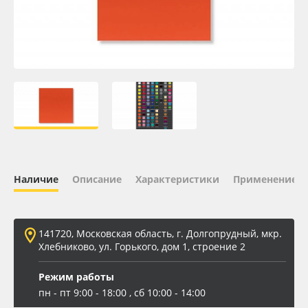
Oracal 641
Orajet 3640
Плёнка монтажная Oratape
ПЭТ листовой
ПЭТ бэклит
Наличие
Описание
Характеристики
Применение
Вспененный ПВХ
141720, Московская область, г. Долгопрудный, мкр.
Баннер
Хлебниково, ул. Горького, дом 1, строение 2
Заготовки для сувениров
Режим работы
пн - пт 9:00 - 18:00 , сб 10:00 - 14:00