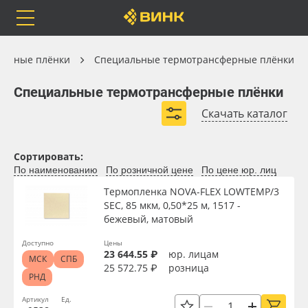
Orafol
Бренды
Доставка
Термотрансферные плёнки
ферные плёнки
Специальные термотрансферные плёнки
Специальные термотрансферные плёнки
Специальные термотрансферные плёнки
Скачать каталог
Низкотемпературные термотрансферные плёнки
Каталог
Весь каталог
Сортировать:
По наименованию
По розничной цене
По цене юр. лиц
Orafol
Рулонные материалы
Термопленка NOVA-FLEX LOWTEMP/3
SEC, 85 мкм, 0,50*25 м, 1517 -
Бренды
Самоклеящиеся плёнки
бежевый, матовый
Вид
Доставка
Листовые материалы
Доступно
Цены
23 644.55 ₽
юр. лицам
МСК
СПБ
25 572.75 ₽
розница
Тип
РНД
Оплата
Чернила
Артикул
Ед.