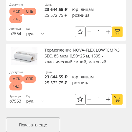
Доступно
Цены
23 644.55 ₽
юр. лицам
МСК
СПБ
25 572.75 ₽
розница
РНД
Артикул
Ед.
о7554
рул.
Термопленка NOVA-FLEX LOWTEMP/3
SEC, 85 мкм, 0,50*25 м, 1595 -
классический синий, матовый
Доступно
Цены
23 644.55 ₽
юр. лицам
МСК
СПБ
25 572.75 ₽
розница
РНД
Артикул
Ед.
о7553
рул.
Показать еще