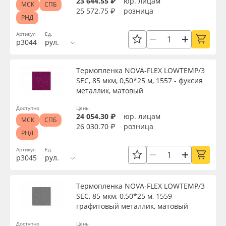
23 644.55 ₽
юр. лицам
МСК
СПБ
25 572.75 ₽
розница
РНД
Артикул
Ед.
р3044
рул.
Термопленка NOVA-FLEX LOWTEMP/3
SEC, 85 мкм, 0,50*25 м, 1557 - фуксия
металлик, матовый
Доступно
Цены
24 054.30 ₽
юр. лицам
МСК
СПБ
26 030.70 ₽
розница
РНД
Артикул
Ед.
р3045
рул.
Термопленка NOVA-FLEX LOWTEMP/3
SEC, 85 мкм, 0,50*25 м, 1559 -
графитовый металлик, матовый
Доступно
Цены