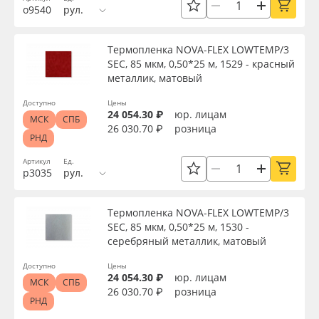
Страна происхождения
о9540
рул.
Oracal 641
Производитель
Термопленка NOVA-FLEX LOWTEMP/3
Orajet 3640
SEC, 85 мкм, 0,50*25 м, 1529 - красный
металлик, матовый
Торговая марка
Плёнка монтажная Oratape
Доступно
Цены
24 054.30 ₽
юр. лицам
МСК
СПБ
26 030.70 ₽
розница
ПЭТ листовой
Серия
РНД
Артикул
Ед.
ПЭТ бэклит
р3035
рул.
Назначение
Вспененный ПВХ
Термопленка NOVA-FLEX LOWTEMP/3
SEC, 85 мкм, 0,50*25 м, 1530 -
Доступность
серебряный металлик, матовый
Баннер
Доступно
Цены
24 054.30 ₽
юр. лицам
Заготовки для сувениров
МСК
СПБ
Применить
26 030.70 ₽
розница
РНД