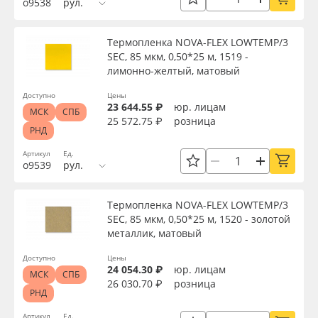
о9538
рул.
Сервис
Клей, скотчи и крепёж
Ширина, м
Термопленка NOVA-FLEX LOWTEMP/3
Инструкции
Мобильные конструкции и POS-материалы
Длина рулона, м
SEC, 85 мкм, 0,50*25 м, 1519 -
лимонно-желтый, матовый
Компания
Профильные системы
Доступно
Цены
Толщина, мкм
23 644.55 ₽
юр. лицам
МСК
СПБ
Контакты
Сублимация и термотрансфер
25 572.75 ₽
розница
РНД
Материал
Блог
Светотехника
Артикул
Ед.
о9539
рул.
Цвет
Поставщикам
Инженерные пластики
Термопленка NOVA-FLEX LOWTEMP/3
SEC, 85 мкм, 0,50*25 м, 1520 - золотой
Избранное
Упаковочные материалы
Текстура
металлик, матовый
Доступно
Цены
Оборудование и инструмент
8 800 550 7888
24 054.30 ₽
юр. лицам
МСК
СПБ
Упаковка
26 030.70 ₽
розница
Москва
РНД
Новинки ассортимента
Артикул
Ед.