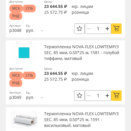
Доступно
Цены
23 644.55 ₽
юр. лицам
МСК
СПБ
25 572.75 ₽
розница
РНД
Артикул
Ед.
р3048
рул.
Термопленка NOVA-FLEX LOWTEMP/3
SEC, 85 мкм, 0,50*25 м, 1581 - голубой
тиффани, матовый
Доступно
Цены
23 644.55 ₽
юр. лицам
МСК
СПБ
25 572.75 ₽
розница
РНД
Артикул
Ед.
р3049
рул.
Термопленка NOVA-FLEX LOWTEMP/3
SEC, 85 мкм, 0,50*25 м, 1591 -
васильковый, матовый