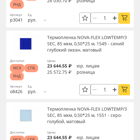
26 030.70 ₽
розница
РНД
Артикул
Ед.
р3041
рул.
Термопленка NOVA-FLEX LOWTEMP/3
SEC, 85 мкм, 0,50*25 м, 1549 - синий
глубокий океан, матовый
Доступно
Цены
23 644.55 ₽
юр. лицам
МСК
СПБ
25 572.75 ₽
розница
РНД
Артикул
Ед.
о8426
рул.
Термопленка NOVA-FLEX LOWTEMP/3
SEC, 85 мкм, 0,50*25 м, 1551 - серо-
голубой, матовый
Доступно
Цены
23 644.55 ₽
юр. лицам
МСК
СПБ