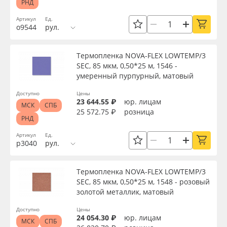
РНД
Артикул
Ед.
о9544
рул.
Термопленка NOVA-FLEX LOWTEMP/3
SEC, 85 мкм, 0,50*25 м, 1546 -
умеренный пурпурный, матовый
Доступно
Цены
23 644.55 ₽
юр. лицам
МСК
СПБ
25 572.75 ₽
розница
РНД
Артикул
Ед.
р3040
рул.
Термопленка NOVA-FLEX LOWTEMP/3
SEC, 85 мкм, 0,50*25 м, 1548 - розовый
золотой металлик, матовый
Доступно
Цены
24 054.30 ₽
юр. лицам
МСК
СПБ