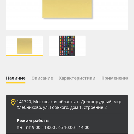
Oracal 641
Orajet 3640
Плёнка монтажная Oratape
ПЭТ листовой
ПЭТ бэклит
Наличие
Описание
Характеристики
Применение
Вспененный ПВХ
141720, Московская область, г. Долгопрудный, мкр.
Баннер
Хлебниково, ул. Горького, дом 1, строение 2
Заготовки для сувениров
Режим работы
пн - пт 9:00 - 18:00 , сб 10:00 - 14:00