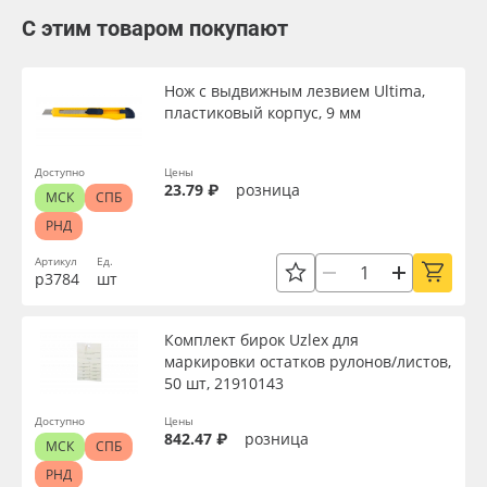
С этим товаром покупают
Нож с выдвижным лезвием Ultima,
пластиковый корпус, 9 мм
Доступно
Цены
23.79 ₽
розница
МСК
СПБ
РНД
Артикул
Ед.
р3784
шт
Комплект бирок Uzlex для
маркировки остатков рулонов/листов,
50 шт, 21910143
Доступно
Цены
842.47 ₽
розница
МСК
СПБ
РНД