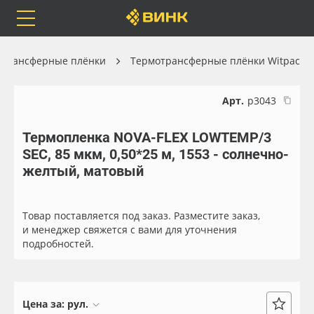
Orafol
Бренды
Доставка
отрансферные плёнки
Термотрансферные плёнки Witpac
Арт.
р3043
Термопленка NOVA-FLEX LOWTEMP/3
Каталог
Весь каталог
SEC, 85 мкм, 0,50*25 м, 1553 - солнечно-
желтый, матовый
Orafol
Рулонные материалы
Бренды
Самоклеящиеся плёнки
Товар поставляется под заказ. Разместите заказ,
и менеджер свяжется с вами для уточнения
подробностей.
Доставка
Листовые материалы
Оплата
Чернила
Цена за:
рул.