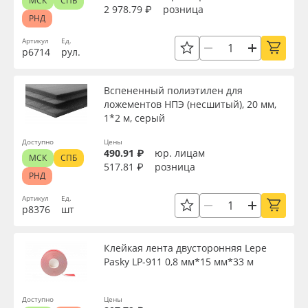
МСК
СПБ
2 978.79 ₽
розница
РНД
Артикул
Ед.
р6714
рул.
Вспененный полиэтилен для
ложементов НПЭ (несшитый), 20 мм,
1*2 м, серый
Доступно
Цены
490.91 ₽
юр. лицам
МСК
СПБ
517.81 ₽
розница
РНД
Артикул
Ед.
р8376
шт
Клейкая лента двусторонняя Lepe
Pasky LP-911 0,8 мм*15 мм*33 м
Доступно
Цены