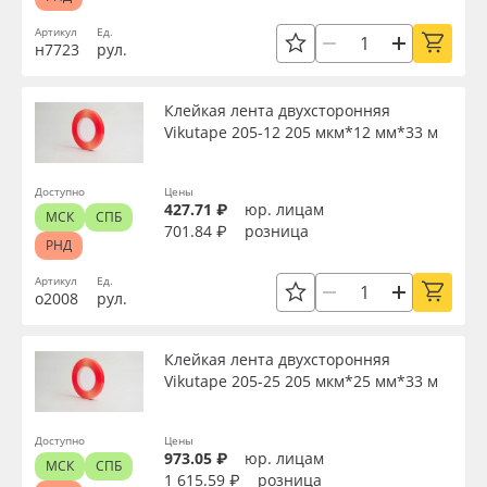
Сервис
Клей, скотчи и крепёж
Ширина, м
Артикул
Ед.
н7723
рул.
Инструкции
Мобильные конструкции и POS-материалы
Длина рулона, м
Клейкая лента двухсторонняя
Компания
Профильные системы
Vikutape 205-12 205 мкм*12 мм*33 м
Длина, мм
Контакты
Сублимация и термотрансфер
Доступно
Цены
427.71 ₽
юр. лицам
МСК
СПБ
Диаметр, мм
701.84 ₽
розница
Блог
Светотехника
РНД
Артикул
Ед.
Страна происхождения
Поставщикам
Инженерные пластики
о2008
рул.
Избранное
Упаковочные материалы
Клейкая лента двухсторонняя
Назначение
Vikutape 205-25 205 мкм*25 мм*33 м
Оборудование и инструмент
8 800 550 7888
Доступность
Доступно
Цены
Москва
973.05 ₽
юр. лицам
Новинки ассортимента
МСК
СПБ
1 615.59 ₽
розница