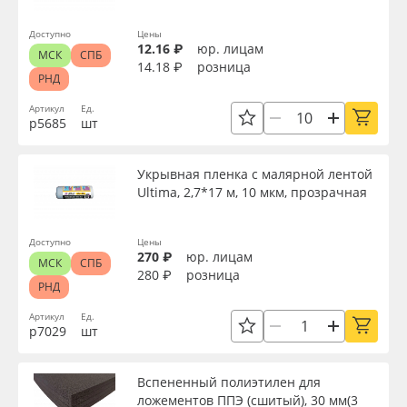
Доступно
Цены
12.16 ₽
юр. лицам
МСК
СПБ
14.18 ₽
розница
РНД
Артикул
Ед.
р5685
шт
Укрывная пленка с малярной лентой
Ultima, 2,7*17 м, 10 мкм, прозрачная
Доступно
Цены
270 ₽
юр. лицам
МСК
СПБ
280 ₽
розница
РНД
Артикул
Ед.
р7029
шт
Вспененный полиэтилен для
ложементов ППЭ (сшитый), 30 мм(3