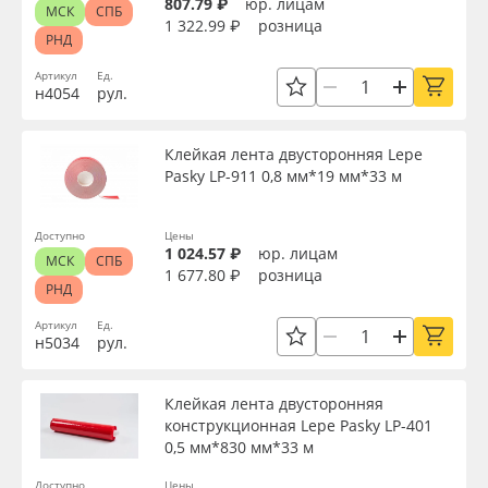
807.79 ₽
юр. лицам
МСК
СПБ
1 322.99 ₽
розница
РНД
Артикул
Ед.
н4054
рул.
Клейкая лента двусторонняя Lepe
Pasky LP-911 0,8 мм*19 мм*33 м
Доступно
Цены
1 024.57 ₽
юр. лицам
МСК
СПБ
1 677.80 ₽
розница
РНД
Артикул
Ед.
н5034
рул.
Клейкая лента двусторонняя
конструкционная Lepe Pasky LP-401
0,5 мм*830 мм*33 м
Доступно
Цены