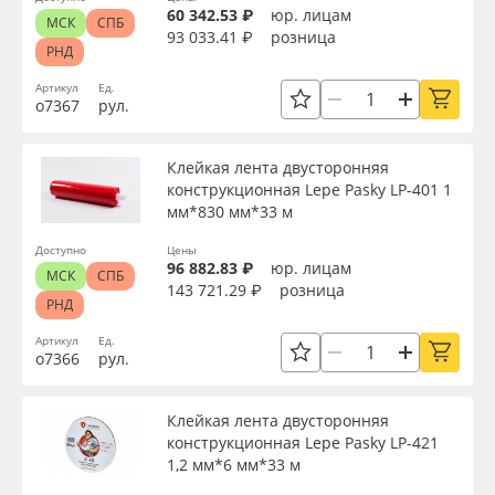
60 342.53 ₽
юр. лицам
МСК
СПБ
93 033.41 ₽
розница
РНД
Артикул
Ед.
о7367
рул.
Клейкая лента двусторонняя
конструкционная Lepe Pasky LP-401 1
мм*830 мм*33 м
Доступно
Цены
96 882.83 ₽
юр. лицам
МСК
СПБ
143 721.29 ₽
розница
РНД
Артикул
Ед.
о7366
рул.
Клейкая лента двусторонняя
конструкционная Lepe Pasky LP-421
1,2 мм*6 мм*33 м