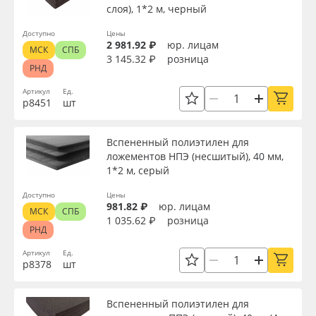
слоя), 1*2 м, черный
Доступно
Цены
2 981.92 ₽
юр. лицам
МСК
СПБ
3 145.32 ₽
розница
РНД
Артикул
Ед.
р8451
шт
Вспененный полиэтилен для
ложементов НПЭ (несшитый), 40 мм,
1*2 м, серый
Доступно
Цены
981.82 ₽
юр. лицам
МСК
СПБ
1 035.62 ₽
розница
РНД
Артикул
Ед.
р8378
шт
Вспененный полиэтилен для