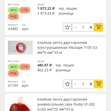
Доступно
Цены
1 872.22 ₽
юр. лицам
МСК
СПБ
2 873.45 ₽
розница
РНД
Артикул
Ед.
н3485
рул.
Клейкая лента двусторонняя
конструкционная Vikutape 7105 0,5
мм*6 мм*33 м
Доступно
Цены
485.07 ₽
юр. лицам
МСК
СПБ
862.23 ₽
розница
РНД
Артикул
Ед.
о1193
рул.
Клейкая лента двусторонняя
универсальная Lepe Pasky LP-200
0,205 мм*25 мм*33 м