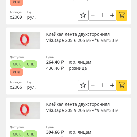
РНД
Применить
Oracal 641
Артикул
Ед.
о2009
рул.
Сбросить фильтр
Orajet 3640
Клейкая лента двухсторонняя
Vikutape 205-6 205 мкм*6 мм*33 м
Плёнка монтажная Oratape
ПЭТ листовой
Доступно
Цены
264.40 ₽
юр. лицам
МСК
СПБ
436.46 ₽
розница
РНД
ПЭТ бэклит
Артикул
Ед.
о2006
рул.
Вспененный ПВХ
Клейкая лента двухсторонняя
Баннер
Vikutape 205-9 205 мкм*9 мм*33 м
Заготовки для сувениров
Доступно
Цены
394.66 ₽
юр. лицам
МСК
СПБ