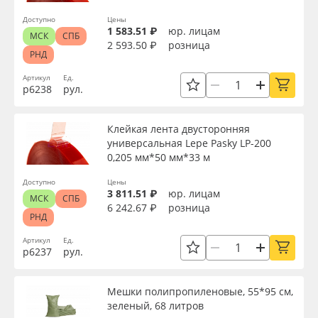
Доступно
Цены
1 583.51 ₽
юр. лицам
МСК
СПБ
2 593.50 ₽
розница
РНД
Артикул
Ед.
р6238
рул.
Клейкая лента двусторонняя
универсальная Lepe Pasky LP-200
0,205 мм*50 мм*33 м
Доступно
Цены
3 811.51 ₽
юр. лицам
МСК
СПБ
6 242.67 ₽
розница
РНД
Артикул
Ед.
р6237
рул.
Мешки полипропиленовые, 55*95 см,
зеленый, 68 литров