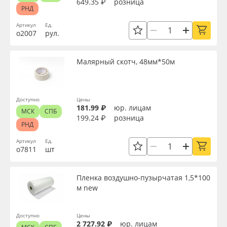
649.35 ₽
розница
РНД
Артикул
Ед.
о2007
рул.
Малярный скотч, 48мм*50м
Доступно
Цены
181.99 ₽
юр. лицам
МСК
СПБ
199.24 ₽
розница
РНД
Артикул
Ед.
о7811
шт
Пленка воздушно-пузырчатая 1,5*100
м new
Доступно
Цены
2 727.92 ₽
юр. лицам