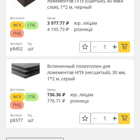
ложементов ППЭ (сшитый), 40 мм(4
слоя), 1*2 м, черный
Доступно
Цены
3 977.77 ₽
юр. лицам
МСК
СПБ
4 195.73 ₽
розница
РНД
Артикул
Ед.
р8452
шт
Вспененный полиэтилен для
ложементов НПЭ (несшитый), 30 мм,
1*2 м, серый
Доступно
Цены
736.36 ₽
юр. лицам
МСК
СПБ
776.71 ₽
розница
РНД
Артикул
Ед.
р8377
шт