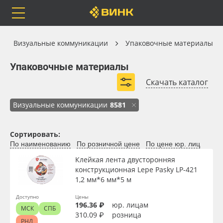
Orafol
Бренды
Доставка
Каталог
Визуальные коммуникации
Упаковочные материалы
Упаковочные материалы
Упаковочные материалы
Скачать каталог
Каталог
Весь каталог
Визуальные коммуникации
8581
Orafol
Рулонные материалы
Сортировать:
Вид
По наименованию
По розничной цене
По цене юр. лиц
Бренды
Самоклеящиеся плёнки
Клейкая лента двусторонняя
Тип
конструкционная Lepe Pasky LP-421
Доставка
Листовые материалы
1,2 мм*6 мм*5 м
Доступно
Цены
Ширина, мм
Оплата
Чернила
196.36 ₽
юр. лицам
МСК
СПБ
310.09 ₽
розница
РНД