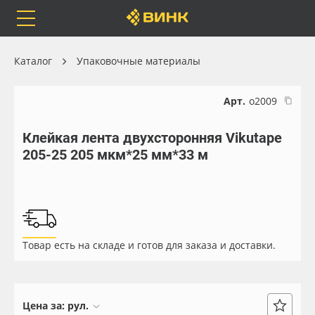
Orafol
Бренды
Доставка
Каталог
Упаковочные материалы
Арт.
о2009
Клейкая лента двухсторонняя Vikutape
Каталог
Весь каталог
205-25 205 мкм*25 мм*33 м
Orafol
Рулонные материалы
Бренды
Самоклеящиеся плёнки
Товар есть на складе и готов для заказа и доставки.
Доставка
Листовые материалы
Оплата
Чернила
Цена за:
рул.