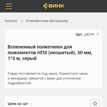
Orafol
Бренды
Доставка
Каталог
Упаковочные материалы
Арт.
р8379
Вспененный полиэтилен для
Каталог
Весь каталог
ложементов НПЭ (несшитый), 50 мм,
1*2 м, серый
Orafol
Рулонные материалы
Бренды
Самоклеящиеся плёнки
Товар поставляется под заказ. Разместите заказ,
и менеджер свяжется с вами для уточнения
подробностей.
Доставка
Листовые материалы
Оплата
Чернила
Цена за:
шт