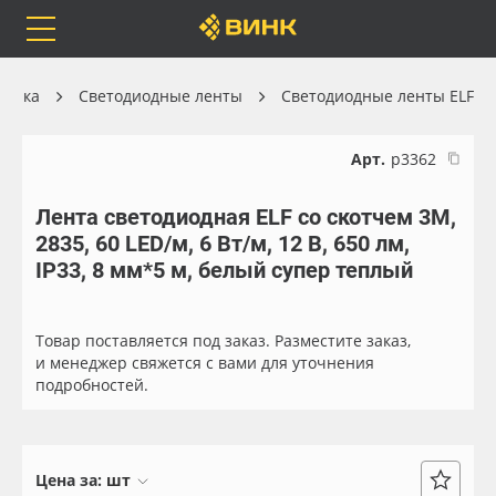
Orafol
Бренды
Доставка
хника
Светодиодные ленты
Светодиодные ленты ELF
Арт.
р3362
Лента светодиодная ELF со скотчем 3М,
Каталог
Весь каталог
2835, 60 LED/м, 6 Вт/м, 12 В, 650 лм,
IP33, 8 мм*5 м, белый супер теплый
Orafol
Рулонные материалы
Бренды
Самоклеящиеся плёнки
Товар поставляется под заказ. Разместите заказ,
и менеджер свяжется с вами для уточнения
подробностей.
Доставка
Листовые материалы
Оплата
Чернила
Цена за:
шт