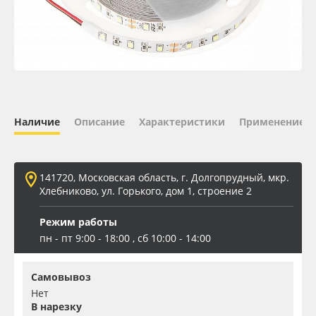
Oracal 641
Orajet 3640
Плёнка монтажная Oratape
Наличие
Описание
Характеристики
Применение
ПЭТ листовой
ПЭТ бэклит
141720, Московская область, г. Долгопрудный, мкр.
Хлебниково, ул. Горького, дом 1, строение 2
Вспененный ПВХ
Режим работы
пн - пт 9:00 - 18:00 , сб 10:00 - 14:00
Баннер
Самовывоз
Заготовки для сувениров
Нет
В нарезку