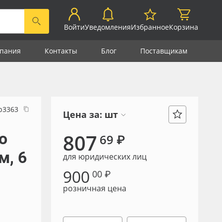
Войти
Уведомления
Избранное
Корзина
пания
Контакты
Блог
Поставщикам
р3363
Цена за:
шт
о
807
69 ₽
м, 6
для юридических лиц
900
00 ₽
розничная цена