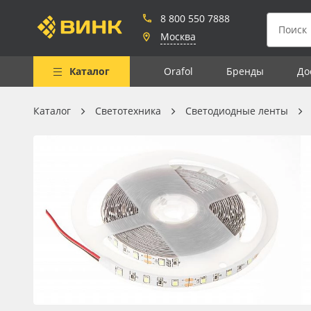
8 800 550 7888
Москва
Каталог
Orafol
Бренды
До
Каталог
Светотехника
Светодиодные ленты
Весь каталог
Рулонные материалы
Самоклеящиеся плёнки
Листовые материалы
Чернила
Клей, скотчи и крепёж
Мобильные конструкции и
POS-материалы