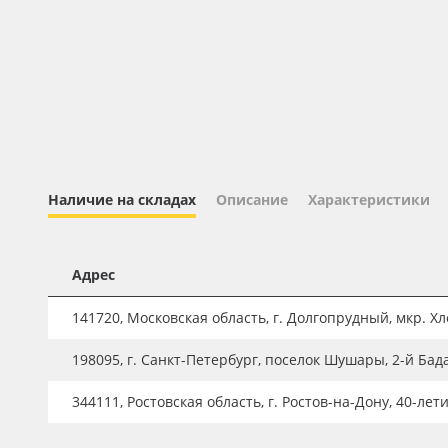
Профильные системы
Сублимация и термотрансфер
Светотехника
Инженерные пластики
Упаковочные материалы
Оборудование и инструмент
Наличие на складах
Описание
Характеристики
Новинки ассортимента
Oracal 641
Адрес
Orajet 3640
141720, Московская область, г. Долгопрудный, мкр. Хле
Плёнка монтажная Oratape
198095, г. Санкт-Петербург, поселок Шушары, 2-й Бад
ПЭТ листовой
ПЭТ бэклит
344111, Ростовская область, г. Ростов-на-Дону, 40-лет
Вспененный ПВХ