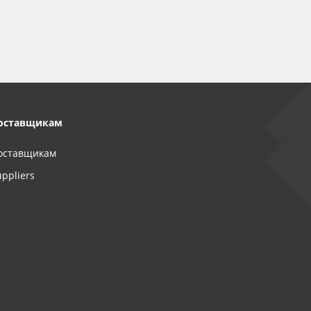
оставщикам
оставщикам
uppliers