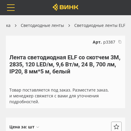
Orafol
Бренды
Доставка
хника
Светодиодные ленты
Светодиодные ленты ELF
Арт.
р3387
Лента светодиодная ELF со скотчем 3М,
Каталог
Весь каталог
2835, 120 LED/м, 9,6 Вт/м, 24 В, 700 лм,
IP20, 8 мм*5 м, белый
Orafol
Рулонные материалы
Бренды
Самоклеящиеся плёнки
Товар поставляется под заказ. Разместите заказ,
и менеджер свяжется с вами для уточнения
подробностей.
Доставка
Листовые материалы
Оплата
Чернила
Цена за:
шт