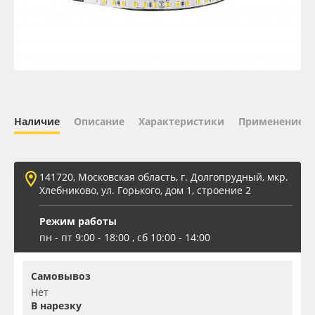
Oracal 641
Orajet 3640
Плёнка монтажная Oratape
Наличие
Описание
Характеристики
Применение
ПЭТ листовой
ПЭТ бэклит
141720, Московская область, г. Долгопрудный, мкр.
Хлебниково, ул. Горького, дом 1, строение 2
Вспененный ПВХ
Режим работы
пн - пт 9:00 - 18:00 , сб 10:00 - 14:00
Баннер
Самовывоз
Заготовки для сувениров
Нет
В нарезку