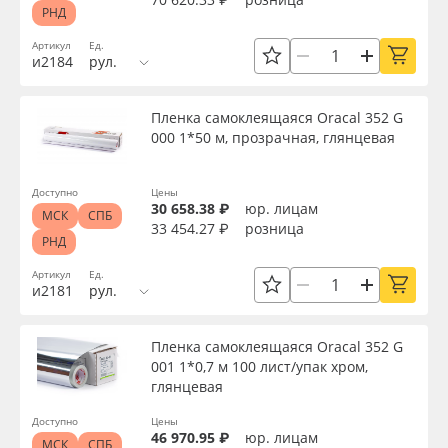
РНД
Артикул
Ед.
и2184
рул.
Пленка самоклеящаяся Oracal 352 G
000 1*50 м, прозрачная, глянцевая
Доступно
Цены
30 658.38 ₽
юр. лицам
МСК
СПБ
33 454.27 ₽
розница
РНД
Артикул
Ед.
и2181
рул.
Пленка самоклеящаяся Oracal 352 G
001 1*0,7 м 100 лист/упак хром,
глянцевая
Доступно
Цены
46 970.95 ₽
юр. лицам
МСК
СПБ