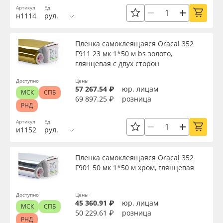
Страна происхождения
Артикул
Ед.
Oracal 641
н1114
рул.
Производитель
Orajet 3640
Пленка самоклеящаяся Oracal 352
F911 23 мк 1*50 м bs золото,
глянцевая с двух сторон
Плёнка монтажная Oratape
Торговая марка
Доступно
Цены
57 267.54 ₽
юр. лицам
ПЭТ листовой
МСК
СПБ
69 897.25 ₽
розница
Серия
РНД
ПЭТ бэклит
Артикул
Ед.
и1152
рул.
Назначение
Вспененный ПВХ
Пленка самоклеящаяся Oracal 352
Доступность
F901 50 мк 1*50 м хром, глянцевая
Баннер
Доступно
Цены
Заготовки для сувениров
Применить
45 360.91 ₽
юр. лицам
МСК
СПБ
50 229.61 ₽
розница
РНД