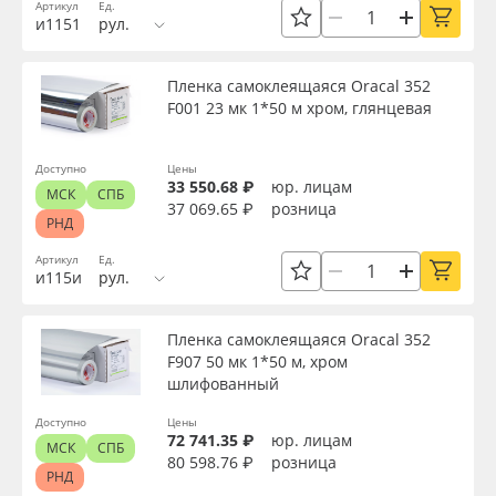
Артикул
Ед.
Сервис
Клей, скотчи и крепёж
Толщина, мкм
и1151
рул.
Инструкции
Мобильные конструкции и POS-материалы
Пленка самоклеящаяся Oracal 352
Материал
F001 23 мк 1*50 м хром, глянцевая
Компания
Профильные системы
Цвет
Доступно
Цены
Контакты
Сублимация и термотрансфер
33 550.68 ₽
юр. лицам
МСК
СПБ
37 069.65 ₽
розница
РНД
Клей
Блог
Светотехника
Артикул
Ед.
и115и
рул.
Цвет клея
Поставщикам
Инженерные пластики
Пленка самоклеящаяся Oracal 352
Избранное
Упаковочные материалы
F907 50 мк 1*50 м, хром
Текстура
шлифованный
Оборудование и инструмент
8 800 550 7888
Доступно
Цены
Срок эксплуатации, лет
72 741.35 ₽
юр. лицам
МСК
СПБ
Москва
80 598.76 ₽
розница
Новинки ассортимента
РНД