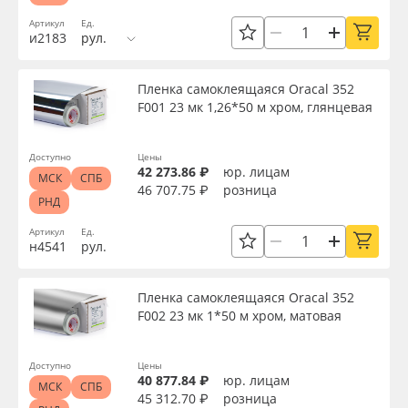
Сбросить фильтр
Артикул
Ед.
и2183
рул.
Пленка самоклеящаяся Oracal 352
F001 23 мк 1,26*50 м хром, глянцевая
Доступно
Цены
42 273.86 ₽
юр. лицам
МСК
СПБ
46 707.75 ₽
розница
РНД
Артикул
Ед.
н4541
рул.
Пленка самоклеящаяся Oracal 352
F002 23 мк 1*50 м хром, матовая
Доступно
Цены
40 877.84 ₽
юр. лицам
МСК
СПБ
45 312.70 ₽
розница