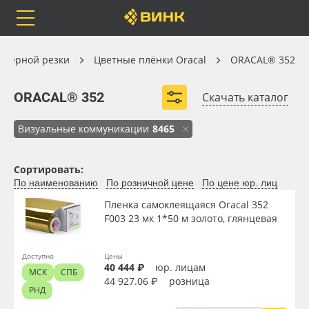
Orafol
Бренды
Доставка
Цветные плёнки Oracal
оттерной резки
Цветные плёнки Oracal
ORACAL® 352
ORACAL® 352
ORACAL® 352
Скачать каталог
Визуальные коммуникации
8465
Каталог
Весь каталог
Сортировать:
Orafol
Рулонные материалы
По наименованию
По розничной цене
По цене юр. лиц
Вид
Пленка самоклеящаяся Oracal 352
Бренды
Самоклеящиеся плёнки
F003 23 мк 1*50 м золото, глянцевая
Ширина, м
Доставка
Листовые материалы
Доступно
Цены
40 444 ₽
юр. лицам
МСК
СПБ
Длина рулона, м
Оплата
Чернила
44 927.06 ₽
розница
РНД