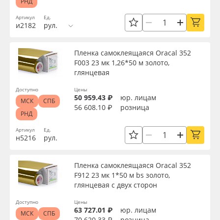
РНД
Артикул
Ед.
и2182
рул.
Пленка самоклеящаяся Oracal 352
F003 23 мк 1,26*50 м золото,
глянцевая
Доступно
Цены
50 959.43 ₽
юр. лицам
МСК
СПБ
56 608.10 ₽
розница
РНД
Артикул
Ед.
н5216
рул.
Пленка самоклеящаяся Oracal 352
F912 23 мк 1*50 м bs золото,
глянцевая с двух сторон
Доступно
Цены
63 727.01 ₽
юр. лицам
МСК
СПБ
70 620.33 ₽
розница