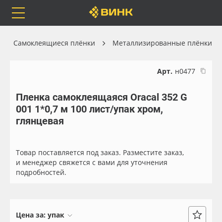
Orafol
Бренды
Доставка
Самоклеящиеся плёнки
Металлизированные плёнки
Арт.
н0477
Пленка самоклеящаяся Oracal 352 G
Каталог
Весь каталог
001 1*0,7 м 100 лист/упак хром,
глянцевая
Orafol
Рулонные материалы
Бренды
Самоклеящиеся плёнки
Товар поставляется под заказ. Разместите заказ,
и менеджер свяжется с вами для уточнения
подробностей.
Доставка
Листовые материалы
Оплата
Чернила
Цена за:
упак