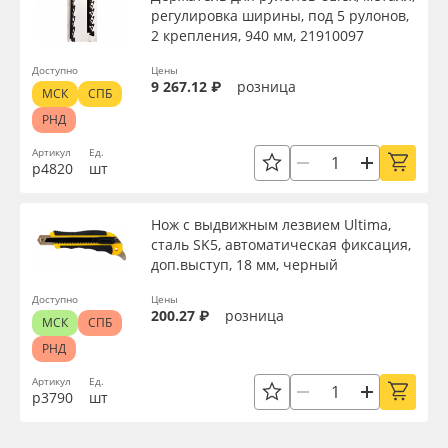
регулировка ширины, под 5 рулонов,
2 крепления, 940 мм, 21910097
Доступно
Цены
9 267.12 ₽
розница
МСК
СПБ
РНД
Артикул
Ед.
р4820
шт
Нож с выдвижным лезвием Ultima,
сталь SK5, автоматическая фиксация,
доп.выступ, 18 мм, черный
Доступно
Цены
200.27 ₽
розница
МСК
СПБ
РНД
Артикул
Ед.
р3790
шт