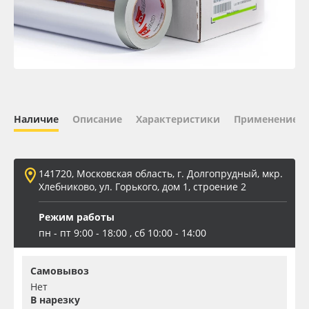
Oracal 641
Orajet 3640
Плёнка монтажная Oratape
Наличие
Описание
Характеристики
Применение
ПЭТ листовой
ПЭТ бэклит
141720, Московская область, г. Долгопрудный, мкр.
Хлебниково, ул. Горького, дом 1, строение 2
Вспененный ПВХ
Режим работы
пн - пт 9:00 - 18:00 , сб 10:00 - 14:00
Баннер
Самовывоз
Заготовки для сувениров
Нет
В нарезку