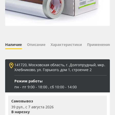
Oracal 641
Orajet 3640
Плёнка монтажная Oratape
Наличие
Описание
Характеристики
Применение
ПЭТ листовой
ПЭТ бэклит
141720, Московская область, г. Долгопрудный, мкр.
Хлебниково, ул. Горького, дом 1, строение 2
Вспененный ПВХ
Режим работы
пн - пт 9:00 - 18:00 , сб 10:00 - 14:00
Баннер
Самовывоз
Заготовки для сувениров
39 рул., с 7 августа 2026
В нарезку