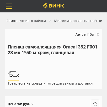
Orafol
Бренды
Доставка
Самоклеящиеся плёнки
Металлизированные плёнки
Арт.
и115и
Пленка самоклеящаяся Oracal 352 F001
Каталог
Весь каталог
23 мк 1*50 м хром, глянцевая
Orafol
Рулонные материалы
Бренды
Самоклеящиеся плёнки
Товар есть на складе и готов для заказа и доставки.
Доставка
Листовые материалы
Оплата
Чернила
Цена за:
рул.