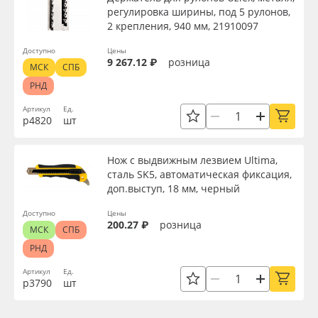
регулировка ширины, под 5 рулонов,
2 крепления, 940 мм, 21910097
Доступно
Цены
9 267.12 ₽
розница
МСК
СПБ
РНД
Артикул
Ед.
р4820
шт
Нож с выдвижным лезвием Ultima,
сталь SK5, автоматическая фиксация,
доп.выступ, 18 мм, черный
Доступно
Цены
200.27 ₽
розница
МСК
СПБ
РНД
Артикул
Ед.
р3790
шт