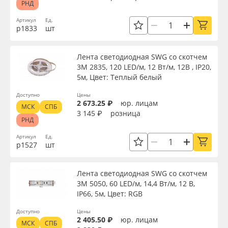
РНД
Производитель
Oracal 641
Артикул
Ед.
р1833
шт
Торговая марка
Orajet 3640
Лента светодиодная SWG со скотчем
3М 2835, 120 LED/м, 12 Вт/м, 12В , IP20,
Плёнка монтажная Oratape
Доступность
5м, Цвет: Теплый белый
ПЭТ листовой
Доступно
Цены
2 673.25 ₽
юр. лицам
МСК
СПБ
Применить
3 145 ₽
розница
РНД
ПЭТ бэклит
Сбросить фильтр
Артикул
Ед.
р1527
шт
Вспененный ПВХ
Лента светодиодная SWG со скотчем
Баннер
3М 5050, 60 LED/м, 14,4 Вт/м, 12 В,
IP66, 5м, Цвет: RGB
Заготовки для сувениров
Доступно
Цены
2 405.50 ₽
юр. лицам
МСК
СПБ