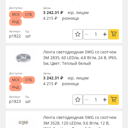
Доступно
Цены
3 242.31 ₽
юр. лицам
МСК
СПБ
4 215 ₽
розница
РНД
Артикул
Ед.
р1822
шт
Лента светодиодная SWG со скотчем
3М 2835, 60 LED/м, 4,8 Вт/м, 24 В, IP65,
5м, Цвет: Теплый белый
Доступно
Цены
3 242.31 ₽
юр. лицам
МСК
СПБ
4 215 ₽
розница
РНД
Артикул
Ед.
р1823
шт
Лента светодиодная SWG со скотчем
3М 3528, 120 LED/м, 9,6 Вт/м, 12 В,