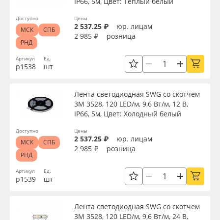
IP66, 5м, Цвет: Теплый белый
Доступно
Цены
2 537.25 ₽
юр. лицам
МСК
СПБ
2 985 ₽
розница
РНД
Артикул
Ед.
р1538
шт
Лента светодиодная SWG со скотчем
3М 3528, 120 LED/м, 9,6 Вт/м, 12 В,
IP66, 5м, Цвет: Холодный белый
Доступно
Цены
2 537.25 ₽
юр. лицам
МСК
СПБ
2 985 ₽
розница
РНД
Артикул
Ед.
р1539
шт
Лента светодиодная SWG со скотчем
3М 3528, 120 LED/м, 9,6 Вт/м, 24 В,