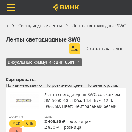
Orafol
Бренды
Доставка
Светодиодные ленты
ника
Светодиодные ленты
Ленты светодиодные SWG
Ленты светодиодные SWG
Ленты светодиодные SWG
Скачать каталог
Каталог
Весь каталог
Визуальные коммуникации
8581
Orafol
Рулонные материалы
Сортировать:
Вид
По наименованию
По розничной цене
По цене юр. лиц
Бренды
Самоклеящиеся плёнки
Лента светодиодная SWG со скотчем
Тип
3М 5050, 60 LED/м, 14,4 Вт/м, 12 В,
Доставка
Листовые материалы
IP66, 5м, Цвет: Нейтральный белый
Доступно
Цены
Ширина, мм
Оплата
Чернила
2 405.50 ₽
юр. лицам
МСК
СПБ
2 830 ₽
розница
РНД