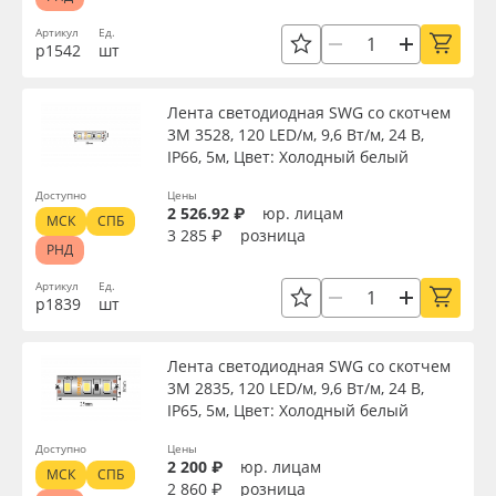
Сервис
Клей, скотчи и крепёж
Длина, м
Артикул
Ед.
р1542
шт
Инструкции
Мобильные конструкции и POS-материалы
Высота, мм
Лента светодиодная SWG со скотчем
Компания
Профильные системы
3М 3528, 120 LED/м, 9,6 Вт/м, 24 В,
IP66, 5м, Цвет: Холодный белый
Мощность, Вт
Контакты
Сублимация и термотрансфер
Доступно
Цены
2 526.92 ₽
юр. лицам
МСК
СПБ
Напряжение, В
3 285 ₽
розница
Блог
Светотехника
РНД
Артикул
Ед.
Цветовая температура, K
Поставщикам
Инженерные пластики
р1839
шт
Избранное
Упаковочные материалы
Лента светодиодная SWG со скотчем
Цвет
3М 2835, 120 LED/м, 9,6 Вт/м, 24 В,
IP65, 5м, Цвет: Холодный белый
Оборудование и инструмент
8 800 550 7888
Страна происхождения
Доступно
Цены
Москва
2 200 ₽
юр. лицам
Новинки ассортимента
МСК
СПБ
2 860 ₽
розница