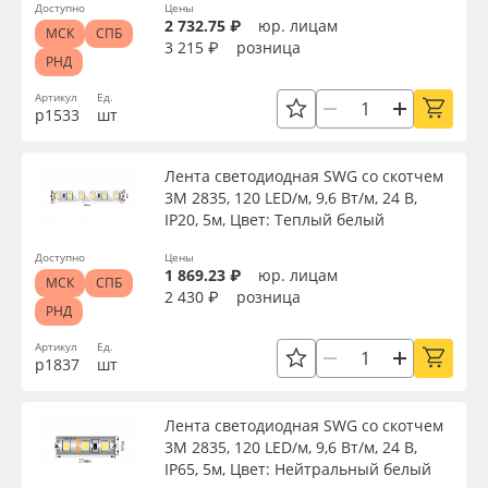
Доступно
Цены
2 732.75 ₽
юр. лицам
МСК
СПБ
3 215 ₽
розница
РНД
Артикул
Ед.
р1533
шт
Лента светодиодная SWG со скотчем
3М 2835, 120 LED/м, 9,6 Вт/м, 24 В,
IP20, 5м, Цвет: Теплый белый
Доступно
Цены
1 869.23 ₽
юр. лицам
МСК
СПБ
2 430 ₽
розница
РНД
Артикул
Ед.
р1837
шт
Лента светодиодная SWG со скотчем
3М 2835, 120 LED/м, 9,6 Вт/м, 24 В,
IP65, 5м, Цвет: Нейтральный белый