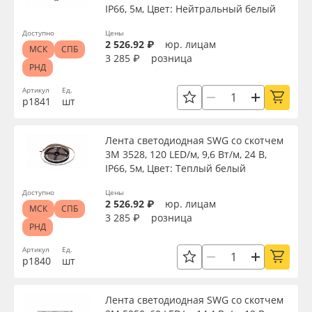
IP66, 5м, Цвет: Нейтральный белый
Доступно
Цены
2 526.92 ₽
юр. лицам
МСК
СПБ
3 285 ₽
розница
РНД
Артикул
Ед.
р1841
шт
Лента светодиодная SWG со скотчем
3М 3528, 120 LED/м, 9,6 Вт/м, 24 В,
IP66, 5м, Цвет: Теплый белый
Доступно
Цены
2 526.92 ₽
юр. лицам
МСК
СПБ
3 285 ₽
розница
РНД
Артикул
Ед.
р1840
шт
Лента светодиодная SWG со скотчем