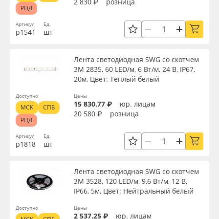
2 830 ₽
розница
РНД
Артикул
Ед.
р1541
шт
Лента светодиодная SWG со скотчем
3М 2835, 60 LED/м, 6 Вт/м, 24 В, IP67,
20м, Цвет: Теплый белый
Доступно
Цены
15 830.77 ₽
юр. лицам
МСК
СПБ
20 580 ₽
розница
РНД
Артикул
Ед.
р1818
шт
Лента светодиодная SWG со скотчем
3М 3528, 120 LED/м, 9,6 Вт/м, 12 В,
IP66, 5м, Цвет: Нейтральный белый
Доступно
Цены
2 537.25 ₽
юр. лицам