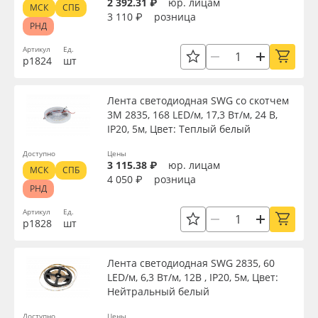
2 392.31 ₽
юр. лицам
МСК
СПБ
3 110 ₽
розница
РНД
Артикул
Ед.
р1824
шт
Лента светодиодная SWG со скотчем
3М 2835, 168 LED/м, 17,3 Вт/м, 24 В,
IP20, 5м, Цвет: Теплый белый
Доступно
Цены
3 115.38 ₽
юр. лицам
МСК
СПБ
4 050 ₽
розница
РНД
Артикул
Ед.
р1828
шт
Лента светодиодная SWG 2835, 60
LED/м, 6,3 Вт/м, 12В , IP20, 5м, Цвет:
Нейтральный белый
Доступно
Цены