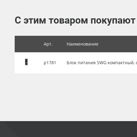
Баннер
С этим товаром покупают
Заготовки для сувениров
Арт.
Наименование
р1781
Блок питания SWG компактный, сет