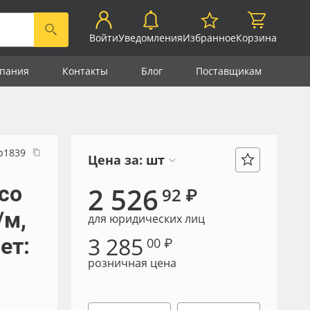
Войти
Уведомления
Избранное
Корзина
пания
Контакты
Блог
Поставщикам
р1839
Цена за:
шт
со
2 526
92 ₽
/м,
для юридических лиц
3 285
ет:
00 ₽
розничная цена