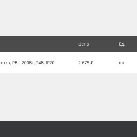
Цена
Ед.
ка, PBL, 200Вт, 24В, IP20
2 675 ₽
шт