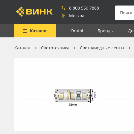
8 800 550 7888
Москва
Каталог
Orafol
Бренды
До
Каталог
Светотехника
Светодиодные ленты
Весь каталог
Рулонные материалы
Самоклеящиеся плёнки
Листовые материалы
Чернила
Клей, скотчи и крепёж
Мобильные конструкции и
POS-материалы