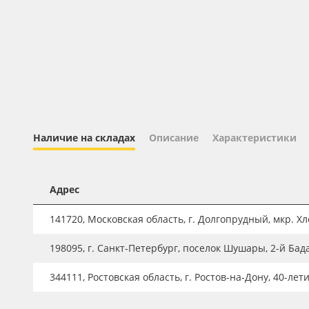
Профильные системы
Сублимация и термотрансфер
Светотехника
Инженерные пластики
Упаковочные материалы
Оборудование и инструмент
Наличие на складах
Описание
Характеристики
Новинки ассортимента
Oracal 641
Адрес
Orajet 3640
141720, Московская область, г. Долгопрудный, мкр. Хле
Плёнка монтажная Oratape
198095, г. Санкт-Петербург, поселок Шушары, 2-й Бад
ПЭТ листовой
ПЭТ бэклит
344111, Ростовская область, г. Ростов-на-Дону, 40-лет
Вспененный ПВХ