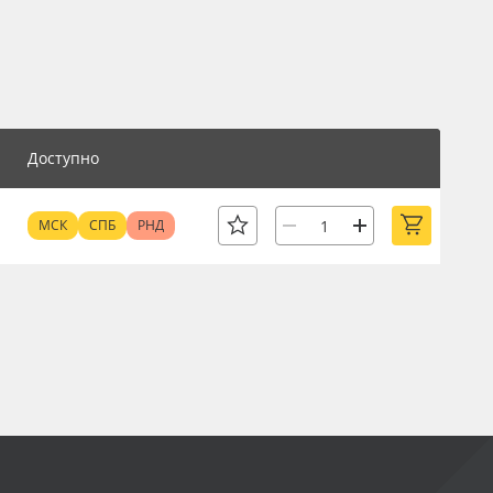
Доступно
МСК
СПБ
РНД