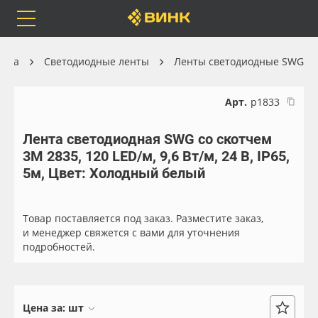
Orafol
Бренды
Доставка
ника
Светодиодные ленты
Ленты светодиодные SWG
Арт.
р1833
Лента светодиодная SWG со скотчем
Каталог
Весь каталог
3М 2835, 120 LED/м, 9,6 Вт/м, 24 В, IP65,
5м, Цвет: Холодный белый
Orafol
Рулонные материалы
Бренды
Самоклеящиеся плёнки
Товар поставляется под заказ. Разместите заказ,
и менеджер свяжется с вами для уточнения
подробностей.
Доставка
Листовые материалы
Оплата
Чернила
Цена за:
шт