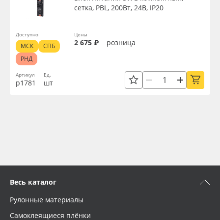
сетка, PBL, 200Вт, 24В, IP20
Доступно
Цены
2 675 ₽
розница
МСК
СПБ
РНД
Артикул
Ед.
р1781
шт
Весь каталог
Рулонные материалы
Самоклеящиеся плёнки