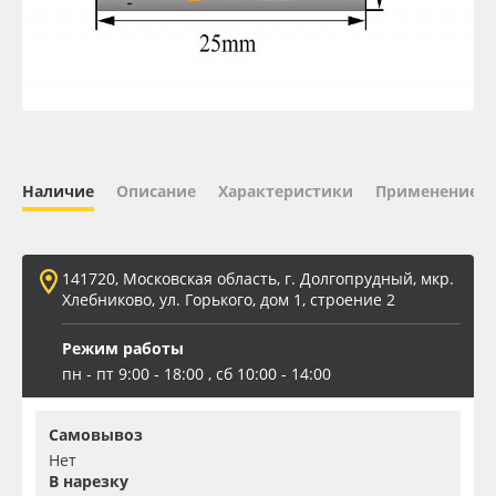
Oracal 641
Orajet 3640
Плёнка монтажная Oratape
Наличие
Описание
Характеристики
Применение
ПЭТ листовой
ПЭТ бэклит
141720, Московская область, г. Долгопрудный, мкр.
Хлебниково, ул. Горького, дом 1, строение 2
Вспененный ПВХ
Режим работы
пн - пт 9:00 - 18:00 , сб 10:00 - 14:00
Баннер
Самовывоз
Заготовки для сувениров
Нет
В нарезку