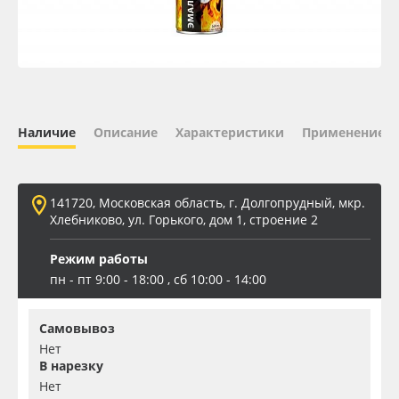
Oracal 641
Orajet 3640
Плёнка монтажная Oratape
Наличие
Описание
Характеристики
Применение
ПЭТ листовой
141720, Московская область, г. Долгопрудный, мкр.
ПЭТ бэклит
Хлебниково, ул. Горького, дом 1, строение 2
Режим работы
Вспененный ПВХ
пн - пт 9:00 - 18:00 , сб 10:00 - 14:00
Баннер
Самовывоз
Нет
Заготовки для сувениров
В нарезку
Нет