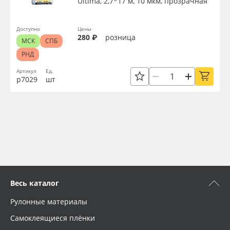
Ultima, 2,7*17 м, 10 мкм, прозрачная
Доступно
Цены
280 ₽
розница
МСК
СПБ
РНД
Артикул
Ед.
р7029
шт
Весь каталог
Рулонные материалы
Самоклеящиеся плёнки