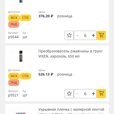
Доступно
Цены
376.20 ₽
розница
МСК
СПБ
РНД
Артикул
Ед.
р9544
шт
Преобразователь ржавчины в грунт
VIXEN, аэрозоль, 650 мл
Доступно
Цены
526.13 ₽
розница
МСК
СПБ
РНД
Артикул
Ед.
р9521
шт
Укрывная пленка с малярной лентой