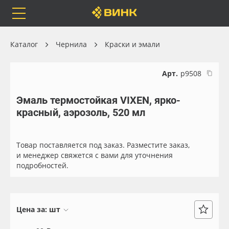
Orafol
Бренды
Доставка
Каталог
Чернила
Краски и эмали
Арт.
р9508
Эмаль термостойкая VIXEN, ярко-
Каталог
Весь каталог
красный, аэрозоль, 520 мл
Orafol
Рулонные материалы
Товар поставляется под заказ. Разместите заказ,
Бренды
Самоклеящиеся плёнки
и менеджер свяжется с вами для уточнения
подробностей.
Доставка
Листовые материалы
Оплата
Чернила
Цена за:
шт